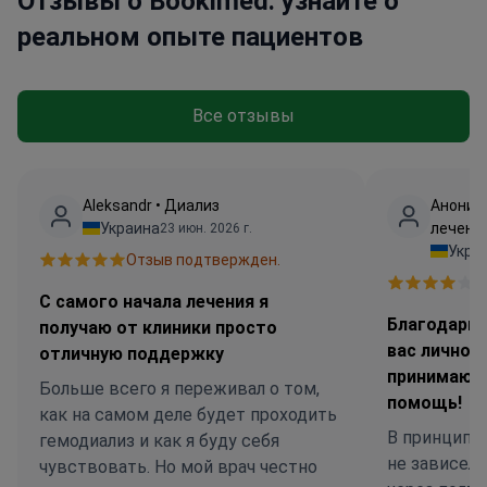
Отзывы о Bookimed: узнайте о
реальном опыте пациентов
Все отзывы
Аleksandr • Диализ
Аноним
Украина
лечени
23 июн. 2026 г.
Укра
Отзыв подтвержден.
О
С самого начала лечения я
Благодарим
получаю от клиники просто
вас лично,
отличную поддержку
принимающе
Больше всего я переживал о том,
помощь!
как на самом деле будет проходить
В принципе, 
гемодиализ и как я буду себя
не зависело
чувствовать. Но мой врач честно