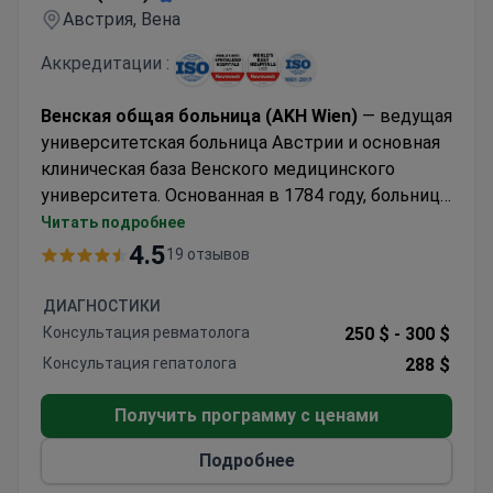
Австрия, Вена
Аккредитации :
Венская общая больница (AKH Wien)
— ведущая
университетская больница Австрии и основная
клиническая база Венского медицинского
университета. Основанная в 1784 году, больница
специализируется на диагностике и лечении
Читать подробнее
сложных заболеваний, требующих
4.5
19 отзывов
мультидисциплинарного подхода, современной
диагностики и университетской медицинской
ДИАГНОСТИКИ
экспертизы. Основные направления включают
Консультация ревматолога
250 $ -
300 $
онкологию, трансплантологию, кардиохирургию,
Консультация гепатолога
288 $
неврологию, нейрохирургию, лечение редких
заболеваний, интенсивную терапию, педиатрию
Получить программу с ценами
и получение второго медицинского мнения.
Являясь одним из крупнейших академических
Подробнее
медицинских центров Европы, AKH сочетает