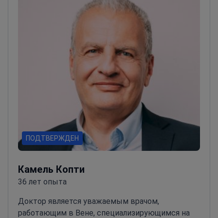
отделение Австрии. В 2000-х годах было
основано Комплексное онкологическое центр
Вены, интегрирующее уход за пациентами,
исследования и образование.<\/p>
В 2010-х годах
доктор занимал пост президента
Центральноевропейской кооперативной
онкологической группы и в настоящее время
занимает должности председателя Венского
онкологического центра и медицинского
директора Международного онкологического
центра Винер Приватклиник.<\/p>
ПОДТВЕРЖДЕН
Камель Копти
36 лет опыта
Доктор является уважаемым врачом,
работающим в Вене, специализирующимся на