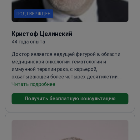
ПОДТВЕРЖДЕН
Кристоф Целинский
44 года опыта
Доктор является ведущей фигурой в области
медицинской онкологии, гематологии и
иммунной терапии рака, с карьерой,
охватывающей более четырех десятилетий.
Получив медицинскую степень в Венском
Читать подробнее
университете в 1970-х годах, доктор завершил
Получить бесплатную консультацию
специализированное обучение по внутренней
медицине и онкологии в 1980-х годах.<\/p>
В
1990-х годах доктор был назначен
руководителем Клинического отделения
онкологии в Медицинском университете Вены,
возглавив крупнейшее онкологическое