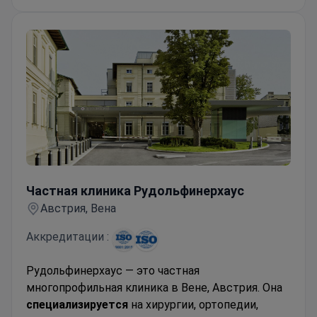
клиническую помощь с научными
исследованиями и медицинским образованием
и входит в рейтинг Newsweek World's Best
Hospitals.
Частная клиника Рудольфинерхаус
Частная клиника Рудольфинерхаус
Австрия, Вена
Аккредитации :
Рудольфинерхаус — это частная
многопрофильная клиника в Вене, Австрия. Она
специализируется
на хирургии, ортопедии,