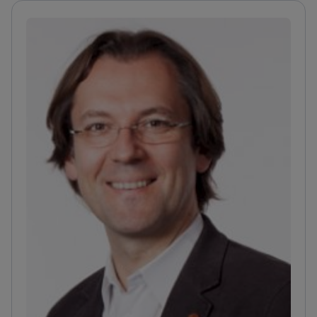
заседании внутреннего онкологического
консилиума, что обеспечивает
междисциплинарное обсуждение командой с
международной репутацией и помогает
выбрать наилучшее лечение.
Все виды лучевой
терапии проводятся в тесном сотрудничестве с
Amethyst Radiotherapy в Венской частной
клинике.