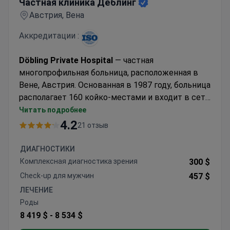
Частная клиника Дёблинг
Австрия, Вена
Аккредитации :
Döbling Private Hospital
— частная
многопрофильная больница, расположенная в
Вене, Австрия. Основанная в 1987 году, больница
располагает 160 койко-местами и входит в сеть
PremiQaMed Group, являющуюся частью группы
Читать подробнее
UNIQA. В одном медицинском комплексе
4.2
21 отзыв
доступны диагностика, хирургическое лечение,
стационарная помощь и реабилитация.
ДИАГНОСТИКИ
Пациенты могут проходить лечение у
Комплексная диагностика зрения
300 $
выбранного ими специалиста. Больница
Check-up для мужчин
457 $
особенно известна своими возможностями в
ЛЕЧЕНИЕ
области ортопедии, роботизированной хирургии
Роды
с использованием системы da Vinci Xi,
8 419 $ -
8 534 $
онкологии, акушерства и круглосуточной