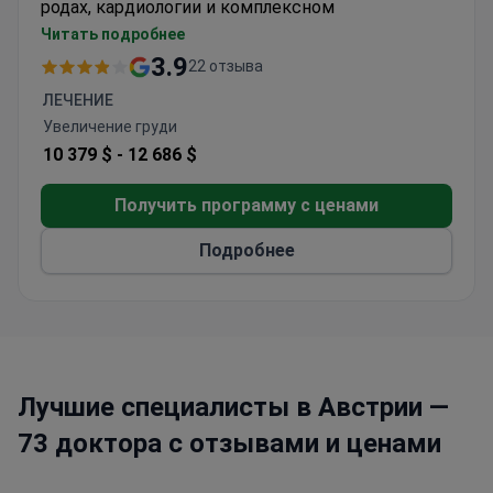
родах, кардиологии и комплексном
обследовании организма (сheck-up).
Читать подробнее
Рудольфинерхаус — это современный госпиталь
3.9
22 отзыва
с условиями 5-звездочного отеля
. Он имеет
ЛЕЧЕНИЕ
сертификат ISO
за качество лечения и
Увеличение груди
обслуживания пациентов.
10 379 $ -
12 686 $
Получить программу с ценами
Подробнее
Лучшие специалисты в Австрии —
73 доктора с отзывами и ценами