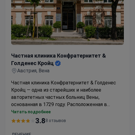
диагностическими центрами.
Частная клиника Конфратернитет & Голденес Кройц
Частная клиника Конфратернитет &
Голденес Кройц
Австрия, Вена
Частная клиника Конфратернитет & Голденес
Кройц — одна из старейших и наиболее
авторитетных частных больниц Вены,
основанная в 1729 году. Расположенная в
центре города, клиника предлагает полный
Читать подробнее
спектр услуг: стационарное лечение, лечение в
3.8
8 отзывов
дневном стационаре и амбулаторные
консультации. Основные направления —
ЛЕЧЕНИЕ