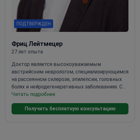
ПОДТВЕРЖДЕН
Фриц Лейтмецер
27 лет опыта
Доктор является высокоуважаемым
австрийским неврологом, специализирующимся
на рассеянном склерозе, эпилепсии, головных
болях и нейродегенеративных заболеваниях. С
десятилетиями клинического и академического
Читать подробнее
опыта, доктор значительно внес вклад в
Получить бесплатную консультацию
неврологию в Австрии и на международном
уровне.<\/p>
Окончив Венский университет,
доктор завершил резидентуру в Медицинском
университете Вены и Венской общей больнице.
Сертифицированный в области неврологии в