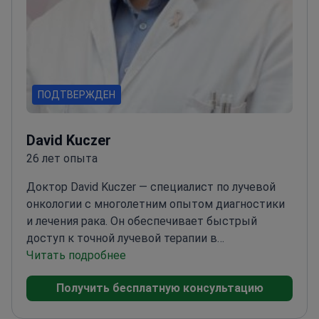
ПОДТВЕРЖДЕН
David Kuczer
26 лет опыта
Доктор David Kuczer — специалист по лучевой
онкологии с многолетним опытом диагностики
и лечения рака. Он обеспечивает быстрый
доступ к точной лучевой терапии в
соответствии с современными научными
Читать подробнее
стандартами.
Он является членом
Получить бесплатную консультацию
онкологического центра Венской частной
клиники. Каждого пациента он представляет на