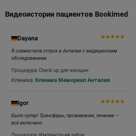
2001 году, доктор получил хабилитацию в 2002
Видеоистории пациентов Bookimed
году, что привело к должности доцента. Как
главный исследователь в многочисленных
клинических испытаниях, доктор сформировал
современные стандарты терапии и внес вклад
Dayana
в руководства по лечению РС.<\/p>
В настоящее
время практикует в Wiener Privatklinik,
Я совместила отпуск в Анталии с медицинским
продолжает преподавание и исследования в
обследованием.
Медицинском университете Вены.<\/p>
Процедура: Check-up для женщин
Клиника:
Клиника Мемориал Анталия
Igor
Было супер! Трансферы, проживание, лечение —
всё включено.
Процедура: Имплантация зубов