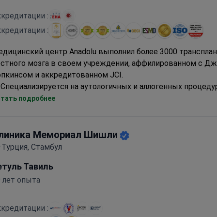
кредитации :
кредитации :
дицинский центр Anadolu выполнил более 3000 транспла
остного мозга в своем учреждении, аффилированном с Д
пкинсом и аккредитованном JCI.
Специализируется на аутологичных и аллогенных процеду
трансплантации, с пакетами, покрывающими обширный д
тать подробнее
послеоперационный уход
Предлагает CAR T-клеточную терапию и несколько прото
химиотерапии, включая GEMOX и CODOX-M
линика Мемориал Шишли
Диагностика включает ПЭТ-КТ, биопсию костного мозга 
Турция, Стамбул
специализированные анализы крови
етуль Тавиль
Имеет аккредитации ESMO и OECI со стандартами лечения
соответствующими онкологическому центру MD Anderso
 лет опыта
кредитации :