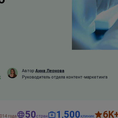
Автор
Анна Леонова
t
Руководитель отдела контент-маркетинга
50
1,500
6
K
014 года
стран
клиник