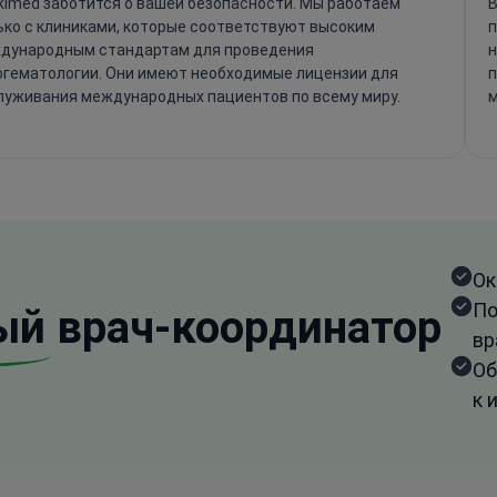
kimed заботится о вашей безопасности. Мы работаем
B
ько с клиниками, которые соответствуют высоким
п
дународным стандартам для проведения
н
огематологии. Они имеют необходимые лицензии для
п
луживания международных пациентов по всему миру.
м
Ок
По
ый
врач-координатор
вр
Об
к 