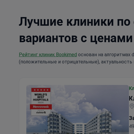
Лучшие клиники по
вариантов с ценами
Рейтинг клиник Bookimed
основан на алгоритмах d
(положительные и отрицательные), актуальность 
К
К
З
49