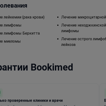
болевания
е лейкемии (рака крови)
Лечение микроцитарной
ие лимфомы
Лечение неходжкинской
лимфомы
ие лимфомы Беркитта
Лечение острого лимфо
ие миеломы
лейкоза
рантии Bookimed
ько проверенные клиники и врачи