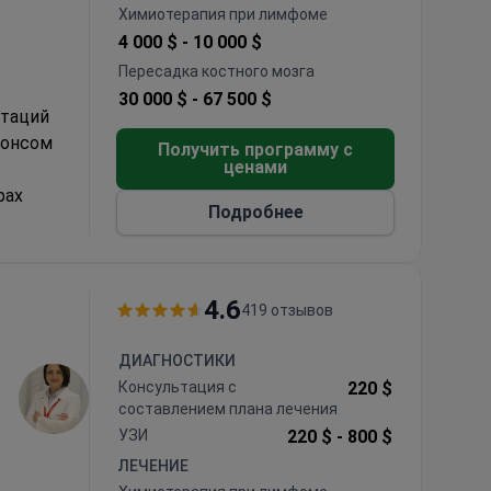
Химиотерапия при лимфоме
4 000 $ -
10 000 $
Пересадка костного мозга
30 000 $ -
67 500 $
нтаций
жонсом
Получить программу с
ценами
рах
Подробнее
о- и
колов
4.6
419 отзывов
и
ДИАГНОСТИКИ
,
Консультация с
220 $
n
составлением плана лечения
УЗИ
220 $ -
800 $
ЛЕЧЕНИЕ