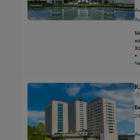
Ак
Ак
Клиника Анадолу (Anadolu)
Ме
к
Хо
Чи
К
Б
29
Ак