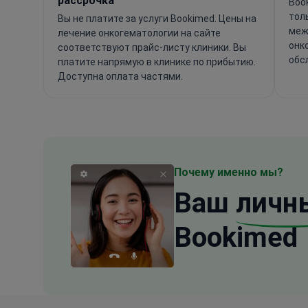
рассрочка
Boo
тол
Вы не платите за услуги Bookimed. Цены на
меж
лечение онкогематологии на сайте
онк
соответствуют прайс-листу клиники. Вы
обс
платите напрямую в клинике по прибытию.
Доступна оплата частями.
Почему именно мы?
Ваш
личн
Bookimed