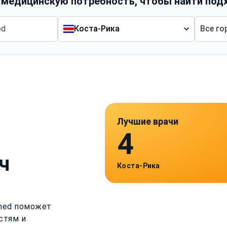
 медицинскую потребность, чтобы найти под
Коста-Рика
Все го
Лучшие врачи
4
ч
Коста-Рика
imed поможет
стям и