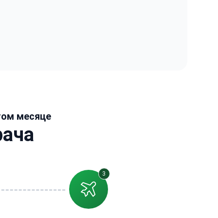
этом месяце
рача
3