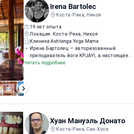
Irena Bartolec
Коста-Рика, Никоя
19 лет опыта
Локация: Коста-Рика, Никоя
Клиника:
Ashtanga Yoga Mama
Ирена Бартолец — авторизованный
преподаватель йоги KPJAYI, в настоящее
Читать подробнее
время проживающая в Коста-Рике. Она
проводит и организует ежегодные
ретриты, семинары и обучение
преподавателей на международном
уровне на Бали, в Европе и за ее
пределами. У Ирены 17 лет обширного
опыта преподавания в области йоги,
здоровья и осознанности. Она является
Хуан Мануэль Донато
создателем и директором Ashtanga Yoga
Mama, основанной в 2014 году.
Коста-Рика, Сан-Хосе