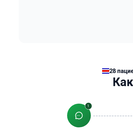
28 паци
Как
1