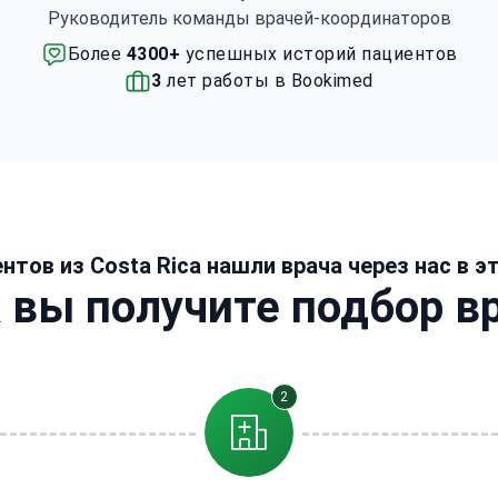
Руководитель команды врачей-координаторов
Урзола прошел обучение в области
генетики и генома в Стэнфордском
Более
4300+
успешных историй пациентов
университете в Сан-Франциско,
3
лет работы в Bookimed
Калифорния. Он был президентом Коста-
риканской ассоциации пластической,
реконструктивной и эстетической
хирургии (ACCPRE) и работал в этой
организации в качестве вице-президента
и казначея.
ентов из Costa Rica нашли врача через нас в 
 вы получите подбор в
2