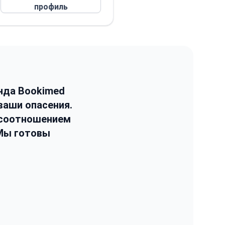
профиль
нда Bookimed
ваши опасения.
 соотношением
 Мы готовы
.