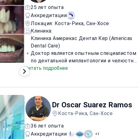
25 лет опыта
Аккредитации
Локация: Коста-Рика, Сан-Хосе
Клиника:
Клиника Америкас Дентал Кер (Americas
Dental Care)
Доктор является опытным специалистом
по дентальной имплантологии и челюстно-
Читать подробнее
лицевой хирургии, признанным за
установку более 3000 имплантатов и
управление сложными хирургическими и
реабилитационными стоматологическими
процедурами. Специализируясь на лечении
Dr Oscar Suarez Ramos
пациентов с медицинскими
осложнениями, доктор стремится
Коста-Рика, Сан-Хосе
улучшить их качество жизни и повысить
36 лет опыта
самооценку за счет улучшения улыбки.
Аккредитации
+1
<\/p>
Окончив университет UCA как