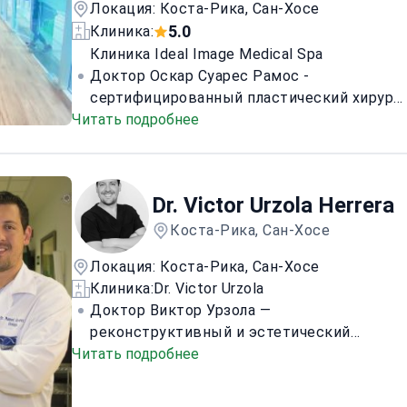
Локация: Коста-Рика, Сан-Хосе
специалист по дентальной имплантологии
5.0
Клиника:
и университет FAVALORO по челюстно-
лицевой хирургии, доктор является членом
Клиника Ideal Image Medical Spa
нескольких престижных ассоциаций,
Доктор Оскар Суарес Рамос -
включая Академию челюстно-лицевой
сертифицированный пластический хирург
Читать подробнее
хирургии Коста-Рики и Международную
с более чем 30-летним опытом,
ассоциацию челюстно-лицевой хирургии.
специализирующийся на широком спектре
<\/p>
хирургических и нехирургических
процедур. Он получил образование по
Dr. Victor Urzola Herrera
специальности "Пластическая
реконструктивная и эстетическая
Коста-Рика, Сан-Хосе
хирургия" в Университете Гвадалахары и
Локация: Коста-Рика, Сан-Хосе
является членом Иберо-
Клиника:
Dr. Victor Urzola
латиноамериканской федерации
Доктор Виктор Урзола —
пластической и реконструктивной
реконструктивный и эстетический
хирургии (FILACP) и Американского
Читать подробнее
пластический хирург, известный во всем
общества эстетической пластической
мире благодаря своей приверженности
хирургии (ASAPS).
обеспечению высокой степени