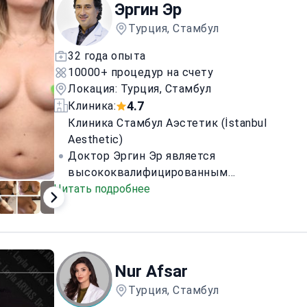
Эргин Эр
операций по пластике носа и увеличению
груди, 500 операций по подтяжке лица,
Турция, Стамбул
1,000 процедур лифтинга и около 1,000
32 года опыта
липосакций с использованием технологии
10000+ процедур на счету
VASER lipo.
Локация: Турция, Стамбул
4.7
Клиника:
Клиника Стамбул Аэстетик (İstanbul
Aesthetic)
Доктор Эргин Эр является
высококвалифицированным
Читать подробнее
пластическим хирургом, обладателем
Контент
Контент
Контент
18+
18+
18+
многочисленных наград и опытом
проведения пластических и эстетических
процедур лица и тела. Он является одним
из лучших в мире хирургов по пластике
Nur Afsar
живота и носа, а также членом различных
медицинских организаций.
Турция, Стамбул