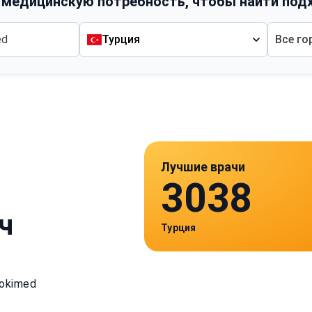
 медицинскую потребность, чтобы найти под
Турция
Все го
Лучшие врачи
3038
ч
Турция
okimed