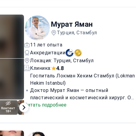
Мурат Яман
Турция, Стамбул
11 лет опыта
Аккредитации
Локация: Турция, Стамбул
4.8
Клиника:
Госпиталь Локман Хеким Стамбул (Lokman
Hekim Istanbul)
Доктор Мурат Яман — опытный
пластический и косметический хирург. Он
Читать подробнее
специализируется на проведении
Контент
Контент
Контент
Контент
Контент
18+
18+
18+
18+
операций по подтяжке живота и
18+
использовании передовых хирургических
методов для достижения оптимальных
результатов. Он провел более 1,500