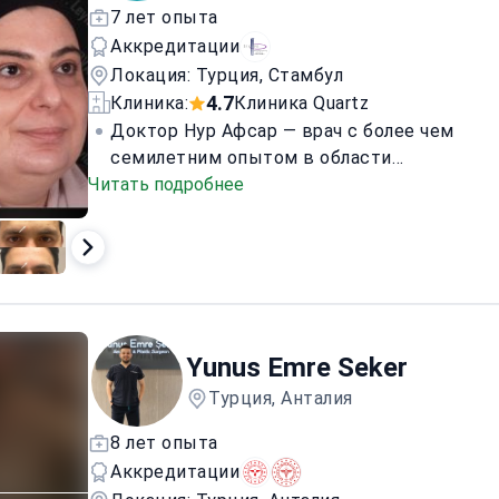
7 лет опыта
Аккредитации
Локация: Турция, Стамбул
4.7
Клиника:
Клиника Quartz
Доктор Нур Афсар — врач с более чем
семилетним опытом в области
Читать подробнее
медицинской эстетики. Специализируется
на применении ботулотоксина,
дермальных филлеров, мезотерапии и
омоложении кожи. Известна
индивидуальным и научно обоснованным
подходом. Владеет методиками Ultherapy,
Radiesse, нитевого лифтинга и
Yunus Emre Seker
безоперационного контурирования лица.
Получила диплом врача в Университете
Турция, Анталия
Эскишехир Османгази и степень магистра
8 лет опыта
по медицинской эстетике. Работала
Аккредитации
врачом-эстетистом в клинике Turkeyana,