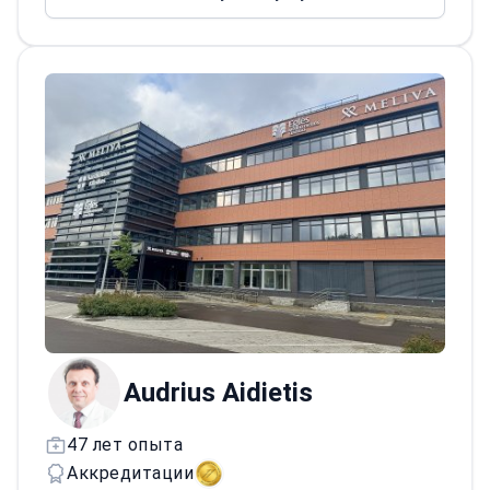
Специализируясь на лапароскопической и
бариатрической хирургии, доктор обучает
других хирургов и является членом
нескольких престижных обществ,
включая Литовское общество
бариатрической и метаболической
хирургии и Международную федерацию
хирургии ожирения. Первоначально
обучался в Швеции и Великобритании,
доктор выполняет процедуры, такие как
желудочное шунтирование и
гастропластика, используя передовое
лапароскопическое оборудование.<\/p>
Audrius Aidietis
47 лет опыта
Аккредитации