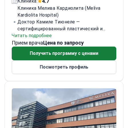
4.7
Клиника:
Клиника Мелива Кардиолита (Meliva
Kardiolita Hospital)
Доктор Камиле Тиюнеле —
сертифицированный пластический и
Читать подробнее
реконструктивный хирург. Она окончила
Прием врача
Вильнюсский университет с отличием,
Цена по запросу
получила степень доктора медицины.
Получить программу с ценами
Прошла ординатуру по пластической и
реконструктивной хирургии на
Посмотреть профиль
медицинском факультете Вильнюсского
университета. В настоящее время
работает в больнице Meliva Kardiolita.
Доктор Тиюнеле имеет обширный
международный клинический опыт. Она
прошла 7-месячную стажировку в Clinique
Del Mar во Франции и обучение в больнице
Chang Gung Memorial на Тайване. Основные
направления её деятельности — хирургия