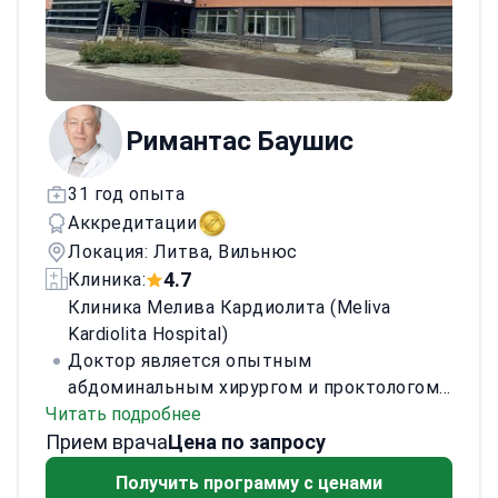
Римантас Баушис
31 год опыта
Аккредитации
Локация: Литва, Вильнюс
4.7
Клиника:
Клиника Мелива Кардиолита (Meliva
Kardiolita Hospital)
Доктор является опытным
абдоминальным хирургом и проктологом,
Читать подробнее
специализирующимся на передовых
Прием врача
хирургических процедурах, связанных с
Цена по запросу
пищеварительной системой. С акцентом
Получить программу с ценами
на минимально инвазивные техники,