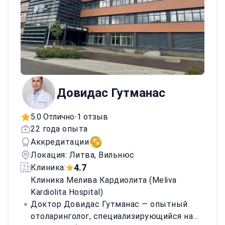
Великого князя Литовского Гедиминаса.
Довидас Гутманас
5.0 Отлично
1 отзыв
•
22 года опыта
Аккредитации
Локация: Литва, Вильнюс
4.7
Клиника:
Клиника Мелива Кардиолита (Meliva
Kardiolita Hospital)
Доктор Довидас Гутманас — опытный
отоларинголог, специализирующийся на