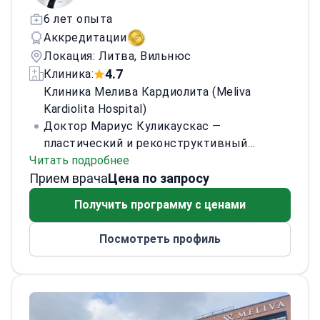
6 лет опыта
Аккредитации
Локация: Литва, Вильнюс
4.7
Клиника:
Клиника Мелива Кардиолита (Meliva
Kardiolita Hospital)
Доктор Мариус Куликаускас —
пластический и реконструктивный
Читать подробнее
хирург. Окончил медицинский факультет
Прием врача
Вильнюсского университета (2012–2020).
Цена по запросу
Прошел резидентуру по пластической и
Получить программу с ценами
реконструктивной хирургии в Литовском
университете наук о здоровье
Посмотреть профиль
(Каунасские клиники, 2020–2025).
Проходил клинические и наблюдательные
стажировки в США, Франции и Эстонии.
Также прошел углубленное обучение по
контурированию тела у международного