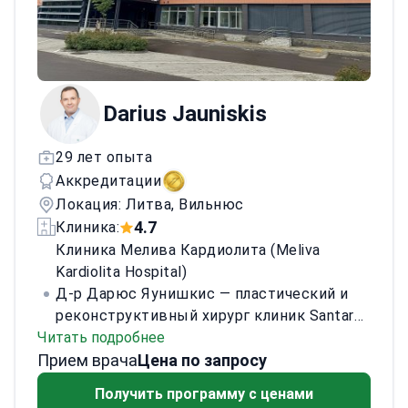
Darius Jauniskis
29 лет опыта
Аккредитации
Локация: Литва, Вильнюс
4.7
Клиника:
Клиника Мелива Кардиолита (Meliva
Kardiolita Hospital)
Д-р Дарюс Яунишкис — пластический и
реконструктивный хирург клиник Santaros
Читать подробнее
Вильнюсской университетской больницы.
Прием врача
Практикует с 1997 года, выполняет около
Цена по запросу
400 операций в год. Окончил Медицинский
Получить программу с ценами
факультет Вильнюсского университета в