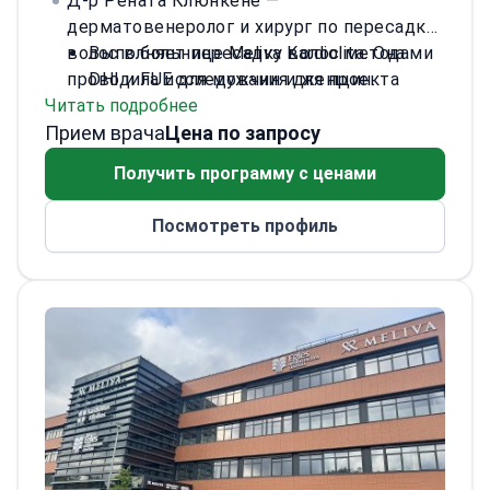
Д-р Рената Клюнкене —
дерматовенеролог и хирург по пересадке
волос в больнице Meliva Kardiolita. Она
Выполняет пересадку волос методами
проводила исследования для проекта
DHI и FUE для мужчин и женщин.
Читать подробнее
Eurostars SkinMonitor, посвященного
Специализируется на восстановлении
Прием врача
диагностике рака кожи. Д-р Клюнкене
бороды и бровей, а также на PRP-
Цена по запросу
принимает пациентов в Meliva Kardiolita,
терапии.
Получить программу с ценами
медицинском учреждении в Вильнюсе,
Прошла международные клинические
аккредитованном JCI. Ее практика
стажировки в Германии, Турции и
Посмотреть профиль
охватывает как терапевтическую
Италии.
дерматологию, так и эстетическое
Проводит консультации на английском,
восстановление волос.
литовском и русском языках.