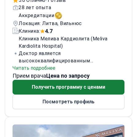
5.0 Отлично
1 отзыв
•
28 лет опыта
Аккредитации
Локация: Литва, Вильнюс
4.7
Клиника:
Клиника Мелива Кардиолита (Meliva
Kardiolita Hospital)
Доктор является
высококвалифицированным
Читать подробнее
офтальмологом с обширным опытом в
Прием врача
диагностике и лечении заболеваний глаз.
Цена по запросу
Специализируясь на хирургии катаракты и
Получить программу с ценами
рефракционной хирургии, доктор провел
более 5000 успешных процедур. Доктор
Посмотреть профиль
сертифицирован и признан за вклад в
развитие технологий лазерной хирургии
глаз. Кроме того, доктор активно
участвует в клинических исследованиях,
сосредотачиваясь на инновационных