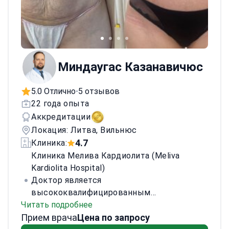
является членом нескольких
профессиональных обществ, включая
Международное общество эстетической
пластической хирургии.<\/p>
Миндаугас Казанавичюс
5.0 Отлично
5 отзывов
•
22 года опыта
Аккредитации
Локация: Литва, Вильнюс
4.7
Клиника:
Клиника Мелива Кардиолита (Meliva
Kardiolita Hospital)
Доктор является
высококвалифицированным
Читать подробнее
пластическим хирургом с практикой,
Прием врача
начавшейся в 2005 году, и выполнил более
Цена по запросу