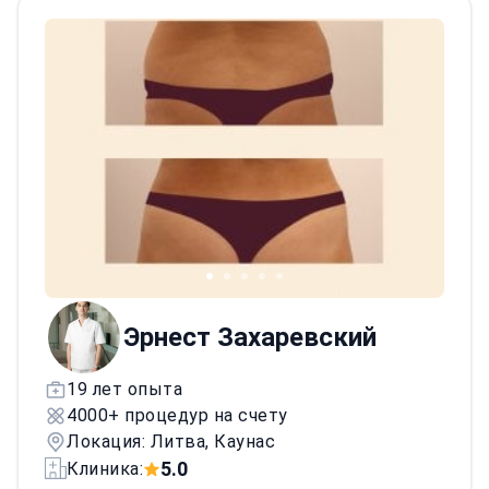
операций.
Доктор Хайек —
международный спикер и соавтор
американской книги «Эволюция
липосакции в липоскульптуру». Член
Международного общества эстетической
пластической хирургии (ISAPS),
Ассоциации VASER и совета Allergan
Medical Institute. Эти роли подтверждают
его стремление к совершенству и
инновациям в пластической хирургии.
Эрнест Захаревский
19 лет опыта
4000+ процедур на счету
Локация: Литва, Каунас
5.0
Клиника: