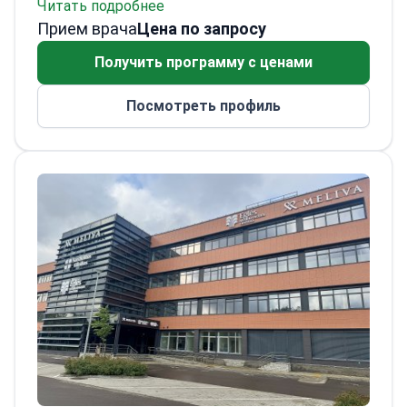
Читать подробнее
ринопластике. Практикует с 2005 года.
Прием врача
Провёл более 3200 процедур. Обладает
Цена по запросу
высокой квалификацией в операциях на
Получить программу с ценами
носу и ЛОР-органах.
Доктор Гутманас
прошёл углубленное обучение по
Посмотреть профиль
эндоназальным, лазерным и
ринопластическим операциям в Австрии,
Германии, Италии и Нидерландах.
Публиковал статьи и выступал с
докладами по отоларингологии.