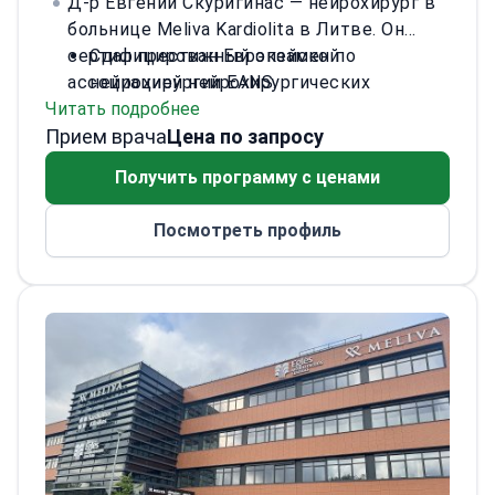
Д-р Евгений Скуригинас — нейрохирург в
больнице Meliva Kardiolita в Литве. Он
сертифицирован Европейской
Сдал престижный экзамен по
ассоциацией нейрохирургических
нейрохирургии EANS.
Читать подробнее
обществ (EANS). Д-р Скуригинас
Прошел специализированное обучение
Прием врача
специализируется на лечении грыж
по спинальной и функциональной
Цена по запросу
межпозвоночных дисков и спинального
нейрохирургии в Европе.
Получить программу с ценами
стеноза. Он практикует в
Выполняет дискэктомию и сложные
аккредитованном JCI медицинском
операции при грыжах межпозвоночных
Посмотреть профиль
учреждении, известном своими
дисков.
высокими стандартами хирургического
Консультирует по вопросам
лечения.
нейроонкологии и нейроваскулярных
заболеваний.