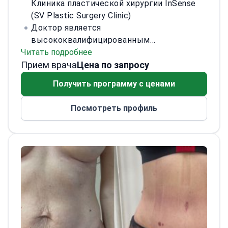
Клиника пластической хирургии InSense
(SV Plastic Surgery Clinic)
Доктор является
высококвалифицированным
Читать подробнее
пластическим и реконструктивным
Прием врача
хирургом с опытом в эстетической
Цена по запросу
хирургии, антивозрастной медицине,
Получить программу с ценами
хирургии кисти и лечении ран. Доктор
внес значительный вклад в эту область,
Посмотреть профиль
особенно в процедуры гинекомастии для
мужчин, и активно участвует в
международных конференциях.
<\/p>
Окончив магистратуру медицины в
Литовском университете медицинских
наук в 2006 году, доктор завершил
резидентуру по пластической и
реконструктивной хирургии в клиниках
Каунаса Литовского университета
медицинских наук в 2012 году. Доктор