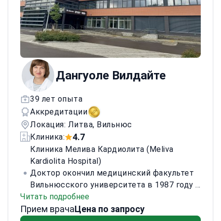
лица, контурная пластика тела и
регенеративные методы.
Она активно
занимается научной работой, соавтор
докладов на AMWC в Монако и публикаций
в журнале Medicina. Доктор Тиюнеле
удостоена нескольких наград и регулярно
Дангуоле Вилдайте
участвует в международных конгрессах и
курсах по анатомии.
39 лет опыта
Аккредитации
Локация: Литва, Вильнюс
4.7
Клиника:
Клиника Мелива Кардиолита (Meliva
Kardiolita Hospital)
Доктор окончил медицинский факультет
Вильнюсского университета в 1987 году и
Читать подробнее
защитил диссертацию на соискание
Прием врача
степени доктора медицинских наук в
Цена по запросу
2002 году. Специализируется на лечении