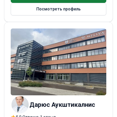
доктор успешно провел множество
Посмотреть профиль
сложных операций, способствуя
улучшению результатов лечения и
времени восстановления пациентов.
Доктор признан за экспертность как в
общих, так и в специализированных
абдоминальных операциях, имея
множество аккредитаций в области
хирургического мастерства и ухода за
пациентами.<\/p>
Дарюс Аукштикалнис