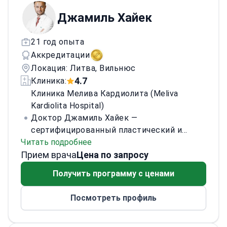
Джамиль Хайек
21 год опыта
Аккредитации
Локация: Литва, Вильнюс
4.7
Клиника:
Клиника Мелива Кардиолита (Meliva
Kardiolita Hospital)
Доктор Джамиль Хайек —
сертифицированный пластический и
Читать подробнее
реконструктивный хирург.
Прием врача
Специализируется на современных
Цена по запросу
эстетических операциях: увеличении
Получить программу с ценами
груди, отопластике, блефаропластике,
абдоминопластике и VASER-липосакции. В
Посмотреть профиль
2017 году основал клинику New Image.
Ежегодно проводит сотни успешных