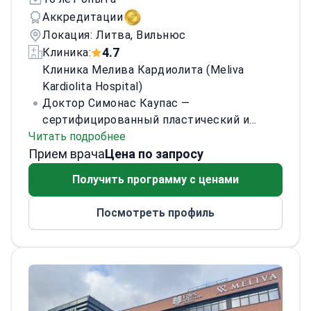
Аккредитации
Локация: Литва, Вильнюс
4.7
Клиника:
Клиника Мелива Кардиолита (Meliva
Kardiolita Hospital)
Доктор Симонас Каупас —
сертифицированный пластический и
Читать подробнее
реконструктивный хирург. Он имеет
Прием врача
обширный клинический опыт и прошёл
Цена по запросу
ординатуру по ортопедии и пластической
Получить программу с ценами
хирургии в Вильнюсском университете.
Доктор Каупас также прошёл
Посмотреть профиль
международные стажировки по хирургии
кисти и реконструктивной хирургии в
Швеции, Непале и Чехии, а также
проходил повышение квалификации в
различных странах Европы.
Доктор
Каупас специализируется на