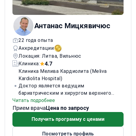
Антанас Мицкявичюс
22 года опыта
Аккредитации
Локация: Литва, Вильнюс
4.7
Клиника:
Клиника Мелива Кардиолита (Meliva
Kardiolita Hospital)
Доктор является ведущим
бариатрическим и хирургом верхнего
Читать подробнее
отдела ЖКТ в больнице Кауно Клинкос
Прием врача
Литовского университета медицинских
Цена по запросу
наук и консультантом бариатрическим
Получить программу с ценами
хирургом в Королевской университетской
больнице Сток в Великобритании.
Посмотреть профиль