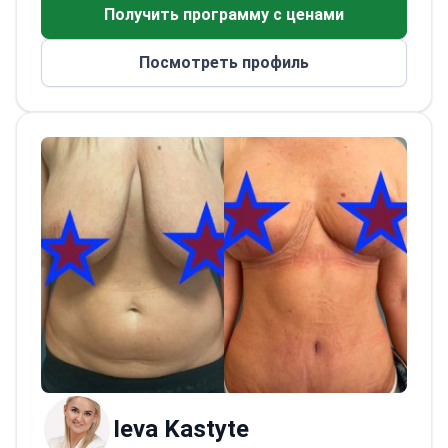
5000 процедур. Специализируется на
Получить программу с ценами
увеличении груди, лазерной липолизе,
подтяжке лица, ботоксе и лечении ожогов,
Посмотреть профиль
доктор известен высококачественными
результатами.<\/p>
Окончив магистратуру
медицинских наук в Каунасском
медицинском университете, доктор
прошел медицинскую интернатуру и
резидентуру по пластической и
реконструктивной хирургии. Доктор
активно участвует в научных
конференциях и является членом
Литовской и Европейской ассоциаций по
лечению ран.<\/p>
Ieva Kastyte