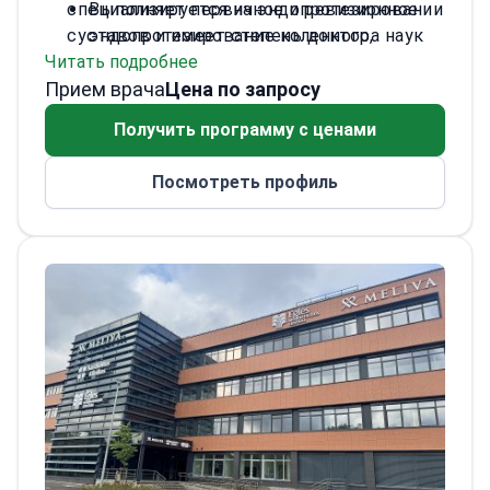
специализируется на эндопротезировании
Выполняет первичное и ревизионное
суставов и имеет степень доктора наук
эндопротезирование коленного,
Читать подробнее
Вильнюсского университета. Д-р
тазобедренного и плечевого суставов.
Прием врача
Кведерас прошел элитную хирургическую
Лечит сложные травмы костей и
Цена по запросу
подготовку в Ортопедическом фонде
суставов, а также деформации
Получить программу с ценами
Кегги в США. Он входит в совет
вальгусной стопы (hallux valgus).
Литовского общества ортопедов и
Обучает других хирургов в качестве
Посмотреть профиль
травматологов.
лектора по ревизионной хирургии
коленного и тазобедренного суставов.
Является членом правления Литовского
общества по эндопротезированию
суставов.