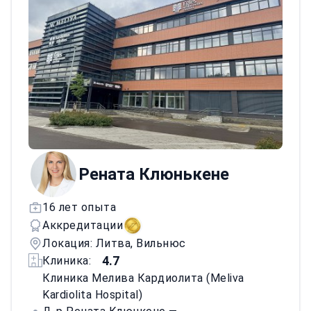
методах лечения глаукомы и возрастной
макулярной дегенерации.<\/p>
Рената Клюнькене
16 лет опыта
Аккредитации
Локация: Литва, Вильнюс
4.7
Клиника:
Клиника Мелива Кардиолита (Meliva
Kardiolita Hospital)