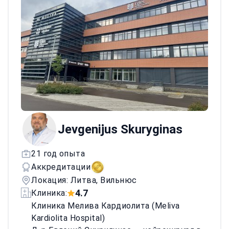
эксперта в The Body Contouring Academy.
Доктор Куликаускас — автор и соавтор
статей в международных медицинских
журналах. В эстетической хирургии он
фокусируется на персонализированных
планах и естественных результатах.
Jevgenijus Skuryginas
21 год опыта
Аккредитации
Локация: Литва, Вильнюс
4.7
Клиника:
Клиника Мелива Кардиолита (Meliva
Kardiolita Hospital)