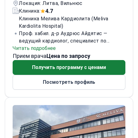
Локация: Литва, Вильнюс
4.7
Клиника:
Клиника Мелива Кардиолита (Meliva
Kardiolita Hospital)
Проф. хабил. д-р Аудрюс Айдятис —
ведущий кардиолог, специалист по
Читать подробнее
электрофизиологии и сердечно-
Прием врача
сосудистой хирургии. Он внедрил
Цена по запросу
современные методы лечения аритмий в
Получить программу с ценами
Литве, первым провёл малоинвазивные
операции на сердце и ряд уникальных
Посмотреть профиль
процедур в стране.
Др. Айдятис — автор
более 150 национальных и
международных публикаций, член
Европейского общества кардиологов
(FESC) и других профессиональных
организаций. Он удостоен ряда наград,
включая звание Заслуженного врача
Литвы и Офицерский крест ордена