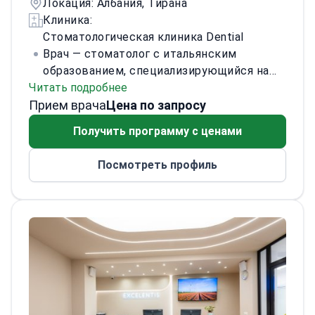
Локация: Албания, Тирана
Клиника:
Стоматологическая клиника Dential
Врач — стоматолог с итальянским
образованием, специализирующийся на
Читать подробнее
эндодонтии, протезировании и
Прием врача
имплантологической реабилитации.
Цена по запросу
Получив диплом Римского университета
Получить программу с ценами
Тор Вергата, врач сочетает европейские
стоматологические стандарты с
Посмотреть профиль
современными методами реставрации
для достижения функциональных и
эстетически естественных
результатов.
Клиническая деятельность
сосредоточена на использовании
передовых материалов и индивидуальных
планов лечения, что обеспечивает
долгосрочное здоровье полости рта и
комфорт пациента. Врач обладает