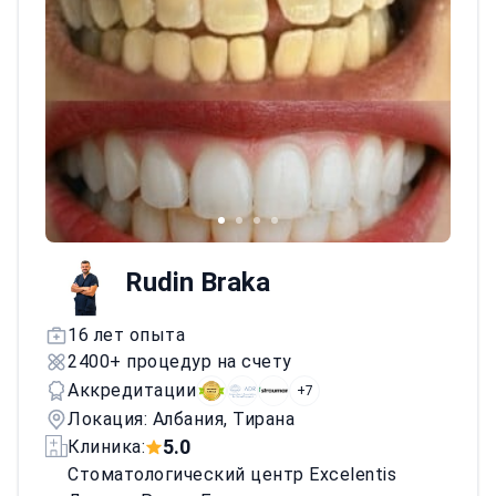
направляемой имплантологии. Цифровое
планирование и навигационная хирургия
повышают точность и предсказуемость.
Регулярно повышает квалификацию,
посещая конференции и продвинутые
курсы в Италии и Германии.
Rudin Braka
16 лет опыта
2400+ процедур на счету
Аккредитации
+7
Локация: Албания, Тирана
5.0
Клиника:
Стоматологический центр Excelentis