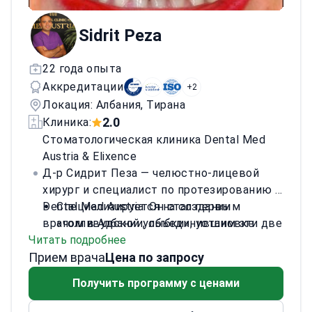
Sidrit Peza
22 года опыта
Аккредитации
+2
Локация: Албания, Тирана
2.0
Клиника:
Стоматологическая клиника Dental Med
Austria & Elixence
Д-р Сидрит Пеза — челюстно-лицевой
хирург и специалист по протезированию в
Dental Med Austria. Он стал первым
Специализируется на создании
врачом в Албании, объединившим эти две
«голливудской улыбки», установке
Читать подробнее
области. За три года д-р Пеза успешно
коронок из диоксида циркония и
Прием врача
установил более 1000 зубных
керамических виниров.
Цена по запросу
имплантатов. Он берется за сложные
Выполняет костную пластику,
Получить программу с ценами
клинические случаи, требующие как
гингивэктомию и установку полных
хирургической точности, так и
съемных протезов.