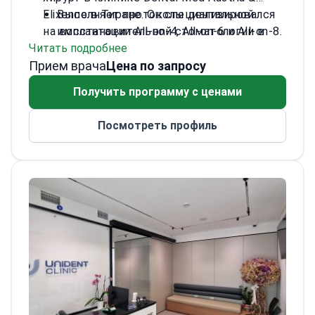
Elixence в Тиране. Он специализировался
Выполняет протоколы дентальной
на восстановительной стоматологии в
имплантации All-on-4, All-on-6 и All-on-8.
Читать подробнее
Университете Л'Акуила в Италии. Д-р
Лечит кисты челюсти и проводит
Прием врача
Сейти специализируется на комплексной
процедуры остеотомии нижней
Цена по запросу
реабилитации полости рта и
челюсти.
Получить программу с ценами
ортодонтических процедурах. Он работает
Владеет навыками установки виниров,
в клинике, сертифицированной по
коронок, мостов и полной
Посмотреть профиль
стандарту ISO 9001, которая обслуживает
реконструкции полости рта.
пациентов из Европы и США. Этот центр
Предоставляет услуги на английском,
является официальным партнером
итальянском и албанском языках.
швейцарского производителя Ivoclar
Vivadent.