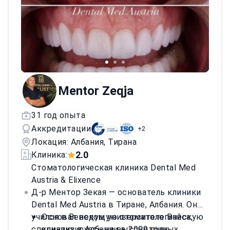
миофункциональные методики,
постуральную диагностику и
микроимплантаты/TAD. Посетила 2-й
Европейский конгресс по
микроимплантатам и курсы под
руководством Персина, Плясковой,
Васильевой, Хи-Мун Кюна, Бионди,
Mentor Zeqja
Кампанеллы, Самперманса, Лузи и
Фиорелли (2017–2024).
31 год опыта
Аккредитации
+2
Локация: Албания, Тирана
2.0
Клиника:
Стоматологическая клиника Dental Med
Austria & Elixence
Д-р Ментор Зекая — основатель клиники
Dental Med Austria в Тиране, Албания. Он
учился в Венском университете Вайса,
Основал ведущую стоматологическую
специализируясь на высокоточных
клинику в Албании в 2009 году.