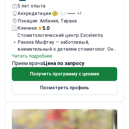
протоколы обслуживания съёмных и
5 лет опыта
имплант-опорных протезов.
Аккредитации
+7
Локация: Албания, Тирана
5.0
Клиника:
Стоматологический центр Excelentis
Ракела Мыфтиу — заботливый,
внимательный к деталям стоматолог. Она
Читать подробнее
помогает пациентам и врачам добиваться
Прием врача
успешных результатов лечения в
Цена по запросу
Excelentis.
Она повышает эффективность
Получить программу с ценами
и безопасность, подготавливая
инструменты и соблюдая стандарты
Посмотреть профиль
стерилизации. Также ассистирует у
кресла во время процедур. Известна
эмпатией и ясным общением, создаёт
спокойную обстановку, в которой
пациенты чувствуют себя услышанными
и комфортно. Она — ценный член