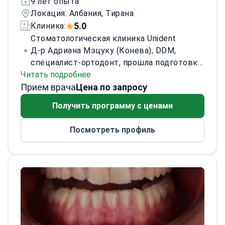
9 лет опыта
Локация: Албания, Тирана
5.0
Клиника:
Стоматологическая клиника Unident
Д-р Адриана Мэцуку (Конева), DDM,
специалист-ортодонт, прошла подготовку
Читать подробнее
в Российском университете дружбы
Прием врача
народов (РУДН). Получила диплом врача-
Цена по запросу
стоматолога (2012–2017) и завершила
Получить программу с ценами
специализацию по ортодонтии (2017–
2019). Клинический опыт: клиника Dentalis,
Посмотреть профиль
Москва — ассистент (2015–2017) и врач-
стоматолог (2017–2019). В настоящее
время практикует в Elite Dental, Тирана
(2019–по настоящее время) и Unident
Clinic, Тирана (2025–по настоящее время).
Повышение квалификации включает 3D-
визуализацию, биомеханику, ортодонтию
взрослых, самолигирующие системы,