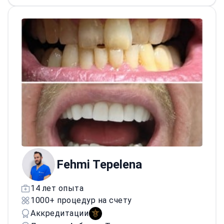
полости рта и передовые
имплантационные решения. Его практика
основана на профессионализме и
сертифицированных материалах. Он
добивается естественно выглядящих
результатов, восстанавливающих
здоровье полости рта и уверенность в
себе.
Fehmi Tepelena
14 лет опыта
1000+ процедур на счету
Аккредитации