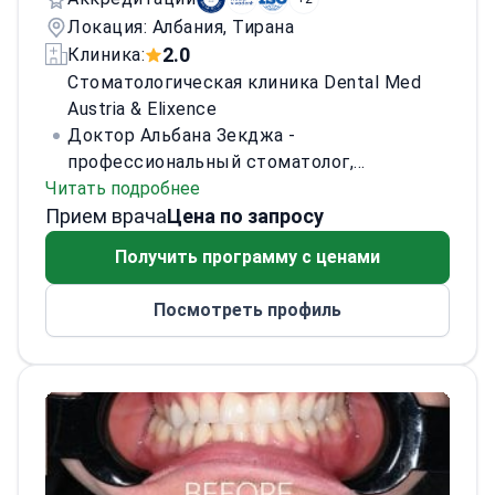
Локация: Албания, Тирана
2.0
Клиника:
Стоматологическая клиника Dental Med
Austria & Elixence
Доктор Альбана Зекджа -
профессиональный стоматолог,
Читать подробнее
специализирующийся на различных видах
Прием врача
лечения, таких как фарфоровые виниры,
Цена по запросу
инвизилайн, зубные протезы, имплантаты,
Получить программу с ценами
голливудские улыбки и макияж улыбки.
Она также занимает должность
Посмотреть профиль
директора зуботехнической лаборатории.