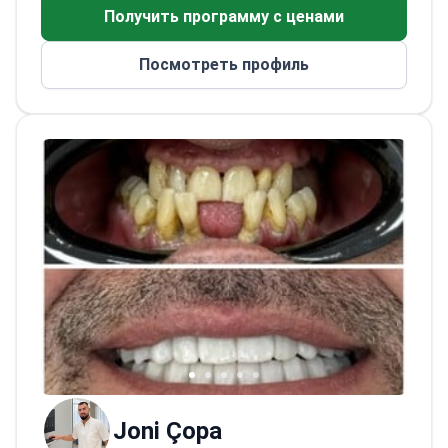
хирургической стоматологией и
Получить программу с ценами
ортопедической реабилитацией.
Выполняет сложные тотальные
Посмотреть профиль
реабилитации полости рта с балансом
функции, долговечности и эстетики.
Прошел международное обучение во
Франции и других европейских центрах.
Ведет практику в соответствии с
актуальными мировыми стандартами
хирургической и ортопедической
стоматологии.
Известен спокойным,
тщательным, ориентированным на
пациента подходом. Обеспечивает
понятное общение и комфортное лечение
на высоком профессиональном уровне.
Joni Çopa