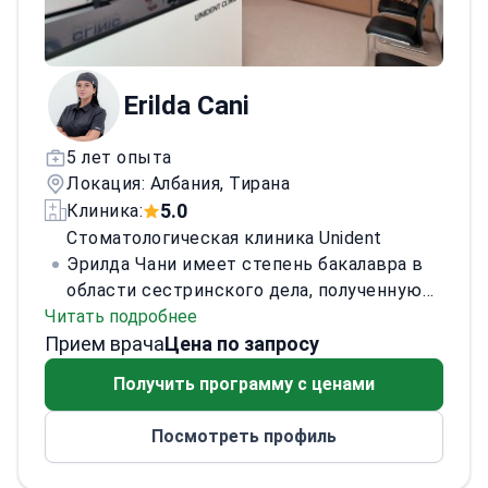
Erilda Cani
5 лет опыта
Локация: Албания, Тирана
5.0
Клиника:
Стоматологическая клиника Unident
Эрилда Чани имеет степень бакалавра в
области сестринского дела, полученную
Читать подробнее
на факультете медицинских наук
Прием врача
Албанского университета. Она работает в
Цена по запросу
больнице Shefqet Ndroqi и в QSUT в
Получить программу с ценами
Тиране, Албания.
Аккредитации и
обучение: сертификат об участии
Посмотреть профиль
(Хорватия, 2023) и сертификат
признательности (Лефкада, 2023). Языки: