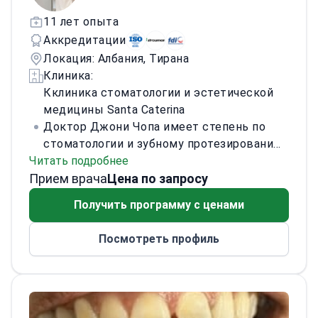
11 лет опыта
Аккредитации
Локация: Албания, Тирана
Клиника:
Кклиника стоматологии и эстетической
медицины Santa Caterina
Доктор Джони Чопа имеет степень по
стоматологии и зубному протезированию.
Читать подробнее
Обладает клиническими и
Прием врача
исследовательскими навыками в
Цена по запросу
диагностике, профилактике и лечении
Получить программу с ценами
основных заболеваний полости рта.
Он
окончил магистратуру второго уровня по
Посмотреть профиль
имплантологии и хирургической
стоматологии. Также прошёл углублённую
специализацию по продвинутой
имплантологии, с акцентом на сложные
случаи.
Обучен компьютерно-