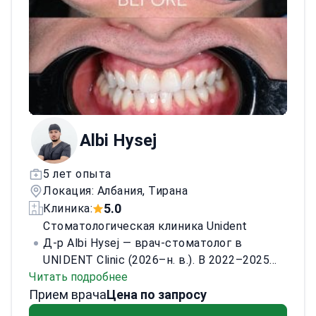
Albi Hysej
5 лет опыта
Локация: Албания, Тирана
5.0
Клиника:
Стоматологическая клиника Unident
Д-р Albi Hysej — врач-стоматолог в
UNIDENT Clinic (2026–н. в.). В 2022–2025
Читать подробнее
годах работал в Dent it ALB, Elite Dental и
Прием врача
Denti A Vita. Проводит реставрационное
Цена по запросу
лечение и выполняет простые и сложные