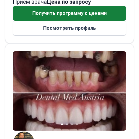
Прием врача
челюстно-лицевой хирургии в РУДН и
Цена по запросу
Пензенском государственном
Получить программу с ценами
университете. Выполнил диссертационное
исследование по армированным
Посмотреть профиль
мембранам для коррекции дефектов
альвеолярной кости. Имеет диплом
«Медицинский исследователь;
преподаватель–исследователь».
Руководитель отделения хирургической
стоматологии клиники Dentalis, Москва
(2015–2019). Стоматолог‑хирург в Elite
Dental, Тирана (2019–2022). Частная
практика (2022–н. в.). Основатель клиники
Unident (декабрь 2025).
Достижение: 1‑е
место на IV Российской студенческой
олимпиаде «Пропедевтика хирургической
стоматологии» (2009). Публикации 2017
года: «Сравнительная характеристика…»
(Российский журнал стоматологии) и