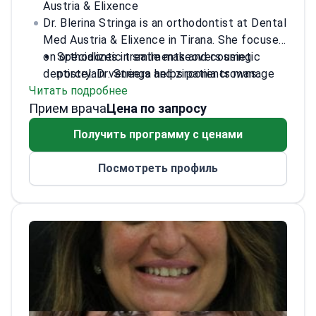
Austria & Elixence
Dr. Blerina Stringa is an orthodontist at Dental
Med Austria & Elixence in Tirana. She focuses
on orthodontic treatments and cosmetic
Specializes in smile makeovers using
dentistry. Dr. Stringa helps patients manage
porcelain veneers and zirconia crowns.
Читать подробнее
dental anxiety during complex procedures.
Performs endodontic root canal
Прием врача
She works at an ISO-certified clinic that
treatments and periodontic gum surgery.
Цена по запросу
serves over 1,200 international patients
Provides orthodontic corrections and
Получить программу с ценами
annually.
functional dental prosthetics.
Uses materials from Ivoclar Vivadent, a
Посмотреть профиль
leading Swiss dental manufacturer.