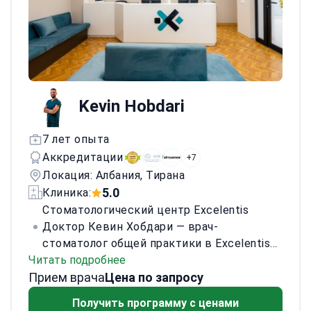
высокой репутацией в оказании
профессиональной помощи
международной базе пациентов, уделяя
особое внимание точности при
проведении сложных реставрационных
процедур.
Kevin Hobdari
7 лет опыта
Аккредитации
+7
Локация: Албания, Тирана
5.0
Клиника:
Стоматологический центр Excelentis
Доктор Кевин Хобдари — врач-
стоматолог общей практики в Excelentis
Читать подробнее
Dental Center. Он оказывает
Прием врача
профилактическую, реставрационную и
Цена по запросу
эстетическую помощь с высокой
Получить программу с ценами
точностью и вниманием к пациенту.
Его