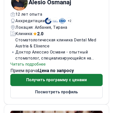
Alesio Osmanaj
«Новый подход…» (Современные
технологии в медицине). Повышение
12 лет опыта
квалификации по имплантологии,
Аккредитации
аугментации костной и мягких тканей,
+2
синус‑лифтингу и PRF.
Локация: Албания, Тирана
2.0
Клиника:
Стоматологическая клиника Dental Med
Austria & Elixence
Доктор Алессио Османи - опытный
стоматолог, специализирующийся на
Читать подробнее
имплантации зубов и процедурах All on
Прием врача
4/6/8. Он получил степень DDS в
Цена по запросу
университете Алдента и является членом
Получить программу с ценами
Национального стоматологического
ордена.
Посмотреть профиль