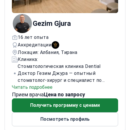
Gezim Gjura
16 лет опыта
Аккредитации
Локация: Албания, Тирана
Клиника:
Стоматологическая клиника Dential
Доктор Гезим Джура — опытный
стоматолог-хирург и специалист по
Читать подробнее
имплантации. Он известен точной
Прием врача
работой, современными методами и
Цена по запросу
ориентацией на пациента.
Он работает в
Получить программу с ценами
клинике Dential в Албании. Он принимает
пациентов из других стран, которым
Посмотреть профиль
требуется качественная
стоматологическая помощь, хирургия