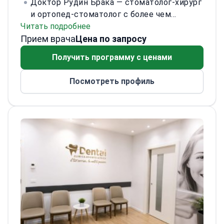
Доктор Рудин Брака — стоматолог-хирург
и ортопед-стоматолог с более чем
Читать подробнее
шестилетним опытом работы в частной
Прием врача
практике и клиниках. Специализируется на
Цена по запросу
хирургической стоматологии,
Получить программу с ценами
ортопедической реабилитации и
восстановительной стоматологии.
Посмотреть профиль
Совмещает точную технику с чувством
эстетики, добиваясь естественных,
долговечных результатов.
Известен
эмпатией, вниманием к деталям и чёткой
коммуникацией. Обеспечивает комфорт,
понимание и доверие на каждом приёме.
Его организованный, командный подход
обеспечивает неизменно высокую,
ориентированную на пациента помощь
как в хирургических, так и в
ортопедических случаях.