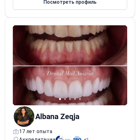
Посмотреть профиль
эстетической реставрации.
Работает в клинике,
сертифицированной по стандарту ISO
9001, и является официальным
партнером швейцарской компании
Ivoclar Vivadent.
Окончил стоматологический факультет
Тиранского университета.
Albana Zeqja
17 лет опыта
Аккредитации
+2