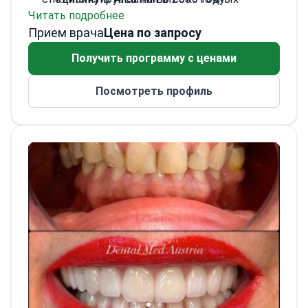
Читать подробнее
стоматологических стандартах. Д-р Зекая
Лечит пациентов в учреждении,
Прием врача
специализируется на ортодонтии, включая
которое ежегодно принимает 1200
Цена по запросу
Invisalign и традиционные брекеты. Он
новых случаев.
Получить программу с ценами
свободно владеет немецким, английским,
Работает в центре,
французским и итальянским языками для
сертифицированном по стандарту ISO
Посмотреть профиль
работы с иностранными пациентами.
9001 и прошедшем аудит TÜV NORD
CERT.
Практикует в официальной клинике-
партнере швейцарского производителя
Ivoclar Vivadent.