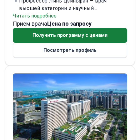
Профессор Линь Цзиньфан — врач
высшей категории и научный
Читать подробнее
руководитель аспирантов (PhD). Ранее
Прием врача
возглавляла отделение гинекологической
Цена по запросу
эндокринологии Больницы акушерства и
Получить программу с ценами
гинекологии Фуданьского университета
(«Красный дом») в Шанхае. Имеет более
Посмотреть профиль
40 лет клинического опыта.
Первопроходец в гинекологической
эндокринологии и репродуктивной
медицине, лауреат «Кубка Линь Цяочжи».
Направления: сложное эндокринное
бесплодие; преждевременная
недостаточность яичников (ПНЯ) и
старение яичников. Разработала метод
«реанимации остаточных фолликулов».
Также лечит синдром поликистозных
яичников (СПКЯ), в том числе без
ожирения, эндометриоз и аденомиоз,