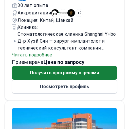
30 лет опыта
Аккредитации
+2
Локация: Китай, Шанхай
Клиника:
Стоматологическая клиника Shanghai Y+bo
Д-р Хуэй Сян — хирург-имплантолог и
технический консультант компании
Читать подробнее
Straumann (ITI, Швейцария). Руководит
Прием врача
Центром сложной имплантологии в
Цена по запросу
стоматологической больнице Wuhan Yiya
Получить программу с ценами
Simei (Ухань). Ведёт приём во
флагманской клинике Shanghai Yingbo
Посмотреть профиль
Dental на Бунде. Возглавляет комитет по
имплантационной хирургии группы Yiya
Dental. Ранее руководил
стоматологическими службами в
больницах третичного уровня.
Специализируется на сложной