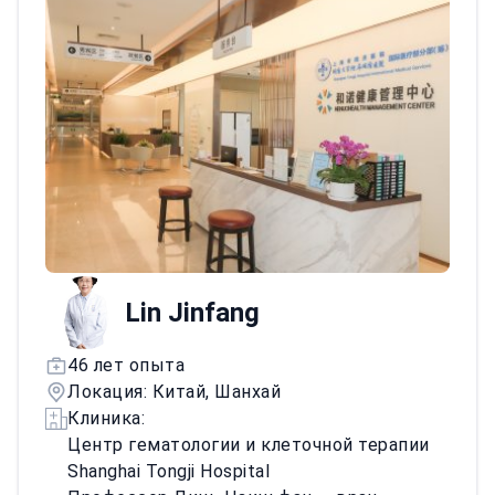
малоинвазивных гистероскопических и
лапароскопических операциях. Выполняет
реконструкции тазового дна и влагалища.
Проводит органосохраняющее лечение
эндометриоза. Имеет опыт ведения
акушерских неотложных состояний и
сложной гинекологической патологии.
Продвигает гинекологию через
клиническую работу, преподавание и
инновации.
Lin Jinfang
46 лет опыта
Локация: Китай, Шанхай
Клиника:
Центр гематологии и клеточной терапии
Shanghai Tongji Hospital