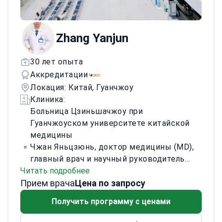
max и композитах. Оказывает
реставрационную, эндодонтическую,
пародонтологическую, ортопедическую
Zhang Yanjun
помощь, выполняет отбеливание и
базовую ортодонтию. Использует
30 лет опыта
внутриротовой сканер, КЛКТ и
Аккредитации
операционный микроскоп.
Прошёл
десятки мастер-классов JDA/JADS/AHA и
Локация: Китай, Гуанчжоу
посетил сотни лекций. Высоко оценён за
Клиника:
безболезненное лечение и естественный
Больница Цзиньшачжоу при
вид виниров.
Гуанчжоуском университете китайской
медицины
Чжан Яньцзюнь, доктор медицины (MD),
главный врач и научный руководитель
Читать подробнее
магистрантов, имеет 30 лет опыта в
Прием врача
визуализации опухолей и радиационной
Цена по запросу
онкологии. Лечит детей и взрослых. Его
Получить программу с ценами
профиль включает первичные и
метастатические опухоли,