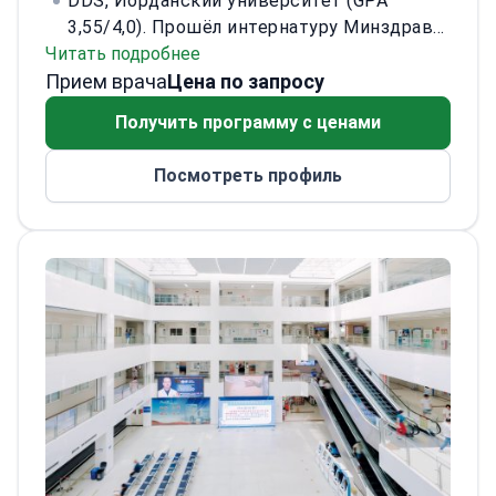
DDS, Иорданский университет (GPA
3,55/4,0). Прошёл интернатуру Минздрава.
Читать подробнее
В 2022 году получил диплом по
Прием врача
стоматологии первичного звена и стал
Цена по запросу
полноправным членом
Получить программу с ценами
Стоматологического факультета
Королевского колледжа хирургов в
Посмотреть профиль
Дублине.
6 лет клинической практики. С
2021 года работает стоматологом
Минздрава и ведёт частный приём по
вечерам. В 2025–2030 годах —
единственный специалист по
эстетическим винирам и преподаватель
по здоровью полости рта в
Стоматологической больнице Wilson
(Шэньчжэнь).
Специализируется на
эстетических цельнокерамических
винирах (более 2,5 лет), цифровом
дизайне улыбки (DSD), реставрациях E-