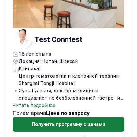
Test Conntest
16 лет опыта
Локация: Китай, Шанхай
Клиника:
Центр гематологии и клеточной терапии
Shanghai Tongji Hospital
Сунь Гуаньси, доктор медицины,
специалист по безболезненной гастро- и
Читать подробнее
колоноскопии. Много лет работает в
Прием врача
отделении гастроэнтерологии и
Цена по запросу
эндоскопическом центре ведущей
Получить программу с ценами
больницы высшей категории. Член
секции эндоскопии ЖКТ Китайского