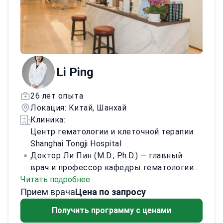
технологиями. Основные направления:
точное лечение трудно поддающихся
лечению внутримозговых кровоизлияний
и черепно‑мозговой травмы,
постинсультного паралича, болезни
Паркинсона и Альцгеймера, повреждений
Li Ping
спинного мозга. Проводит целевые
операции при аутизме. Изучает терапии
26 лет опыта
стволовыми клетками при
Локация: Китай, Шанхай
неврологических и аутоиммунных
Клиника:
заболеваниях.
Центр гематологии и клеточной терапии
Shanghai Tongji Hospital
Доктор Ли Пин (M.D., Ph.D.) — главный
врач и профессор кафедры гематологии
Читать подробнее
Шанхайской больницы Тунцзи
Прием врача
Медицинской школы Университета
Цена по запросу
Тунцзи. Она руководит аспирантами и
Получить программу с ценами
магистрантами и является экспертом по