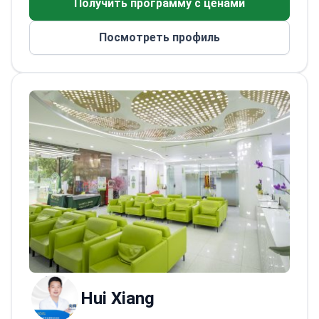
Получить программу с ценами
медицинского специалиста. Он является
включая артрит и анкилозирующий
членом Китайской ассоциации
спондилит.
Посмотреть профиль
реабилитационной медицины.
Член Китайской ассоциации
реабилитации инвалидов.
Автор более 10 научных работ по
восстановительным медицинским
технологиям.
Hui Xiang