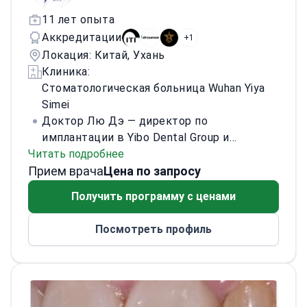
11 лет опыта
Аккредитации
+1
Локация: Китай, Ухань
Клиника:
Стоматологическая больница Wuhan Yiya
Simei
Доктор Лю Дэ — директор по
имплантации в Yibo Dental Group и
Читать подробнее
лицензированный врач-стоматолог. 20
Прием врача
июня 2014 года получил степень доктора
Цена по запросу
стоматологии в Западнокитайской школе
Получить программу с ценами
стоматологии Сычуаньского
университета. С 27 августа 2015 года —
Посмотреть профиль
лицензированный практикующий
стоматолог.
Работал доцентом
Медицинского университета Гуйчжоу.
Сертифицированный клиницист по
итальянской системе имплантатов B&B.