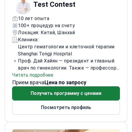
Test Contest
10 лет опыта
100+ процедур на счету
Локация: Китай, Шанхай
Клиника:
Центр гематологии и клеточной терапии
Shanghai Tongji Hospital
Проф. Дай Хайян — президент и главный
врач по гинекологии. Также — профессор.
Читать подробнее
В Фуданьском университете является
Прием врача
научным руководителем магистрантов.
Цена по запросу
Имеет сертификат IV уровня по
Получить программу с ценами
лапароскопической хирургии. Прошел
подготовку по онкогинекологии в
Посмотреть профиль
качестве приглашённого исследователя в
Онкологической клинике Университета
Осло (Норвежский радиумный госпиталь),
Норвегия.
Специализируется на