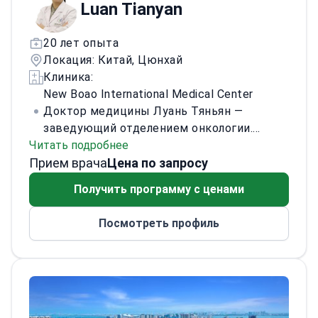
Luan Tianyan
20 лет опыта
Локация: Китай, Цюнхай
Клиника:
New Boao International Medical Center
Доктор медицины Луань Тяньян —
заведующий отделением онкологии.
Читать подробнее
Приглашён в провинцию Хайнань как
Прием врача
высококвалифицированный специалист.
Цена по запросу
Приглашённый исследователь Института
Получить программу с ценами
онкологии Дана-Фарбера (США). Директор
отдела клинических исследований
Посмотреть профиль
Международной больницы Bozheng
Hengda. Член постоянных комитетов: по
управлению клиническими
исследованиями (Южная ассоциация
клинических онкологических
исследований), по иммунотерапии