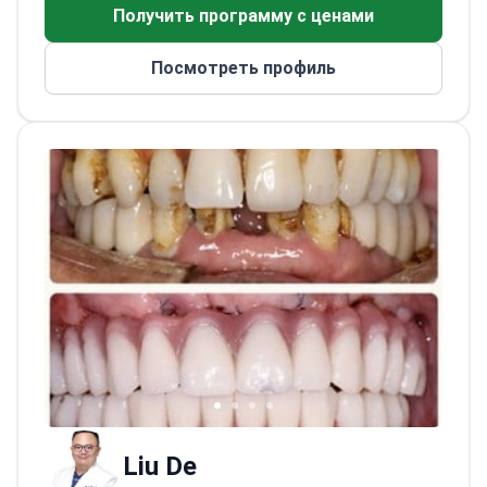
Сямэньской больнице традиционной
Получить программу с ценами
китайской медицины.
Клинические
направления: малоинвазивная хирургия
Посмотреть профиль
позвоночника, эндопротезирование
суставов, лечение остеопоротических
переломов и травматологическая помощь.
Награды и назначения: Сямэньская медаль
1 Мая за труд и провинциальные награды
за медицинские спасательные операции.
Заместитель председателя в нескольких
ортопедических ассоциациях. Член
Постоянного комитета по ортопедии и
реабилитации.
Liu De