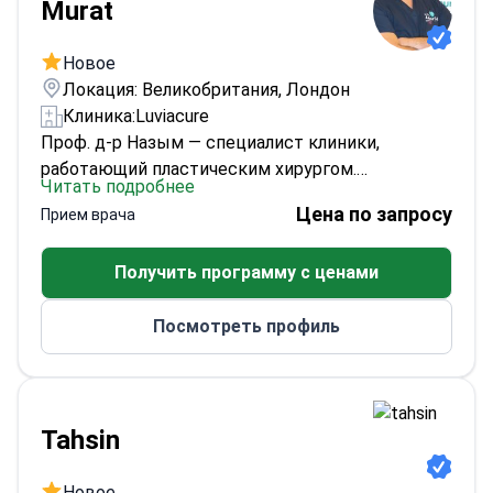
Murat
Новое
Локация: Великобритания, Лондон
Клиника:
Luviacure
Проф. д-р Назым — специалист клиники,
работающий пластическим хирургом.
Читать подробнее
Руководство клиники для пациентов по
Цена по запросу
Прием врача
ринопластике охватывает практические
вопросы планирования, такие как типичная
Получить программу с ценами
продолжительность операции (1–3 часа) и
различия в рубцевании при закрытой и
Посмотреть профиль
открытой техниках. Если вы планируете
ринопластику, этот профиль является частью
структурированного международного плана
лечения клиники.
Tahsin
Новое