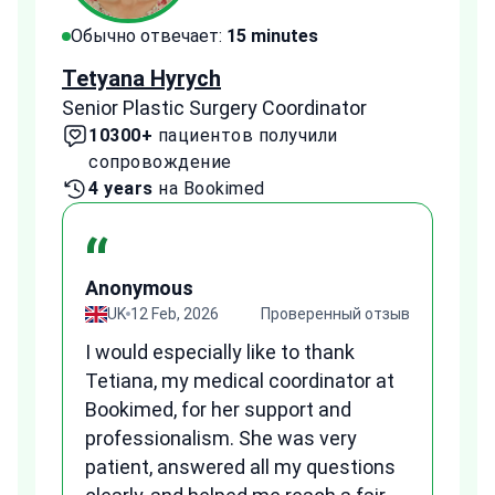
Обычно отвечает:
15 minutes
Обы
Tetyana Hyrych
Zekr
Senior Plastic Surgery Coordinator
Plast
10300+
пациентов получили
2
сопровождение
с
4 years
на Bookimed
1 
“
Anonymous
A
зыв
UK
12 Feb, 2026
Проверенный отзыв
I would especially like to thank
Fr
Tetiana, my medical coordinator at
we
Bookimed, for her support and
al
to
professionalism. She was very
qu
patient, answered all my questions