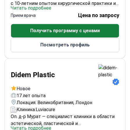
с 10-летним опытом хирургической практики и
Читать подробнее
более чем 9000 процедур, указанных в его
Цена по запросу
Прием врача
профиле. Его образование включает
Университет Болу Абант Иззет Байсал (бакалавр
Получить программу с ценами
медицины 2005–2011 гг., докторская степень по
общей хирургии 2012–2017 гг.) и эстетическую и
Посмотреть профиль
пластическую хирургию (2017–2020 гг.). Он
также является членом турецких обществ
пластической и эстетической хирургии.
Didem Plastic
Новое
17 лет опыта
Локация: Великобритания, Лондон
Клиника:
Luviacure
Оп. д-р Мурат — специалист клиники в области
эстетической, пластической и
Читать подробнее