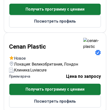
на медицинском факультете Стамбульского
Получить программу с ценами
университета и прошел стажировку в
Онкологическом центре им. Слоуна-Кеттеринга
Посмотреть профиль
при Нью-Йоркском университете. Клиника
также отмечает его членство в Европейской
ассоциации пластической, реконструктивной и
эстетической хирургии и турецких советах по
пластической хирургии.
Cenan Plastic
Новое
Локация: Великобритания, Лондон
Клиника:
Luviacure
Цена по запросу
Прием врача
Получить программу с ценами
Посмотреть профиль