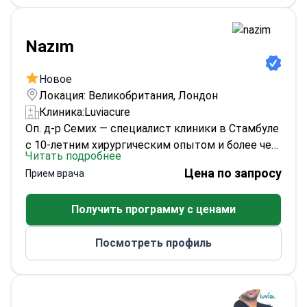
Nazım
Новое
Локация: Великобритания, Лондон
Клиника:
Luviacure
Оп. д-р Семих — специалист клиники в Стамбуле
с 10-летним хирургическим опытом и более чем
Читать подробнее
9000 процедур, указанными в его профиле. Его
Цена по запросу
Прием врача
образование включает Университет Болу Абант
Иззет Байсал (бакалавр медицины 2005–2011,
Получить программу с ценами
докторская степень по общей хирургии 2012–
2017) и специализацию по эстетической и
Посмотреть профиль
пластической хирургии (2017–2020). Клиника
также отмечает его членство в турецких
обществах пластической и эстетической
хирургии.