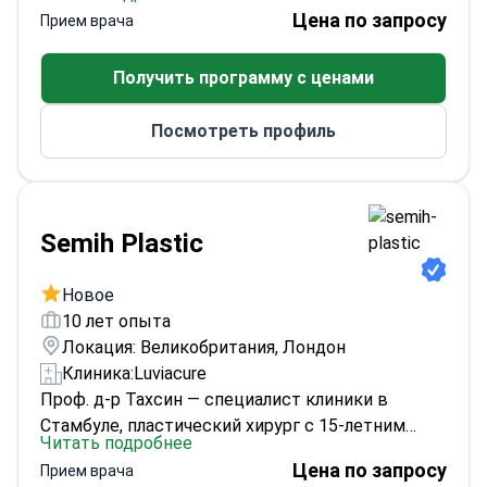
реконструктивной хирургии. Он получил степень
Цена по запросу
Прием врача
доктора медицины в Медицинской школе
Университета Эрджиес (2007 г.) и прошел
Получить программу с ценами
дополнительное обучение по эстетической/
пластической/реконструктивной хирургии в
Посмотреть профиль
Университете Мустафы Кемаля (2014 г.). Его
опыт работы в больницах охватывает
Невшехир, Газиантеп, Нишанташи, Рейханлы,
Хатай и Анкару, а клиника указывает
ринопластику среди выполняемых им процедур.
Semih Plastic
Новое
10 лет опыта
Локация: Великобритания, Лондон
Клиника:
Luviacure
Проф. д-р Тахсин — специалист клиники в
Стамбуле, пластический хирург с 15-летним
Читать подробнее
опытом работы и более чем 10 000
Цена по запросу
Прием врача
проведенных операций. Он получил образование