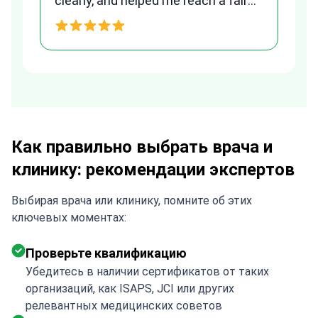
am
clearly, and helped me reach a fair
and transparent agreement. Her
h
assistance made a stressful
process much easier. Highly
recommended. Thank you Tetiana,
you are the best!!!
Как правильно выбрать врача и
клинику: рекомендации экспертов
Выбирая врача или клинику, помните об этих
ключевых моментах:
Проверьте квалификацию
Убедитесь в наличии сертификатов от таких
организаций, как ISAPS, JCI или других
релевантных медицинских советов