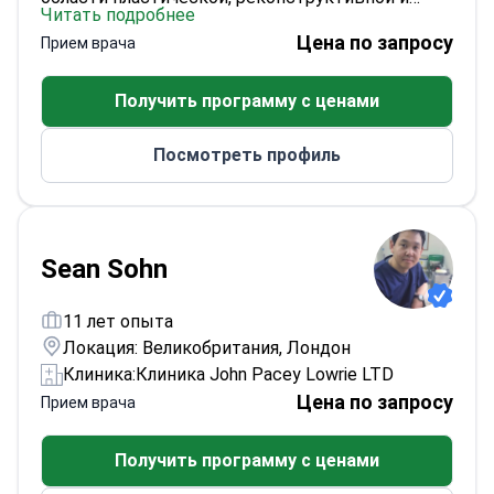
Читать подробнее
эстетической хирургии. Его профессиональная
Цена по запросу
Прием врача
подготовка включает обучение в
Караденизском техническом университете
Получить программу с ценами
(2002–2008 гг.) и на кафедре пластической и
реконструктивной хирургии Университета
Посмотреть профиль
Коджаэли (2011–2017 гг.). Для иностранных
пациентов он предлагает индивидуальный и
тщательно спланированный подход к каждому
случаю.
Sean Sohn
11 лет опыта
Локация: Великобритания, Лондон
Клиника:
Клиника John Pacey Lowrie LTD
Цена по запросу
Прием врача
Получить программу с ценами