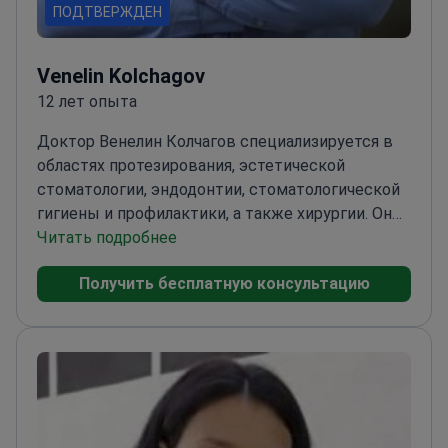
ПОДТВЕРЖДЕН
Venelin Kolchagov
12 лет опыта
Доктор Венелин Колчагов специализируется в
областях протезирования, эстетической
стоматологии, эндодонтии, стоматологической
гигиены и профилактики, а также хирургии. Он
владеет навыками общей стоматологии,
Читать подробнее
дентальной имплантологии и протезирования
Получить бесплатную консультацию
зубов. Он выполняет различные операции,
включая установку фарфоровых виниров,
лечение корневых каналов, удаление зубов
мудрости, удлинение коронок, коррекцию
формы зубов, чистку зубов (скейлинг), бондинг
зубов, установку коронок из диоксида циркония,
композитные виниры, отбеливание зубов,