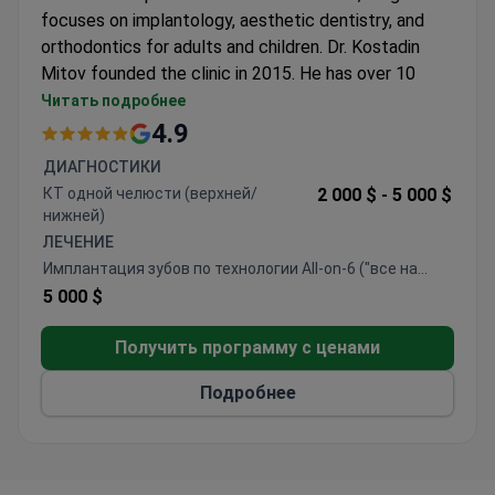
focuses on implantology, aesthetic dentistry, and
orthodontics for adults and children. Dr. Kostadin
Mitov founded the clinic in 2015. He has over 10
years of experience in oral surgery and
Читать подробнее
prosthodontics. The team has completed more than
4.9
3,500 full-mouth transformations and placed over
ДИАГНОСТИКИ
20,000 implants.
КТ одной челюсти (верхней/
2 000 $ -
5 000 $
An in-house lab helps the clinic manage treatment
нижней)
quality from start to finish. Major reconstructions
ЛЕЧЕНИЕ
often use Swiss-engineered implants and German
Имплантация зубов по технологии All-on-6 ("все на
zirconium bridges. Zirconium work comes with a 15-
шести")
5 000 $
year warranty. Diagnostic tools include Cerec
Omnicam digital scanning and Digital Smile Design.
Получить программу с ценами
Many patients travel here from the UK and Ireland.
Подробнее