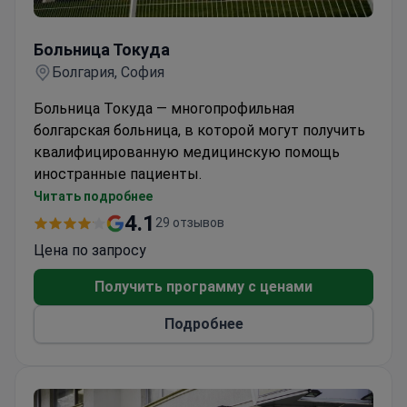
Больница Токуда
Больница Токуда
Болгария, София
Больница Токуда — многопрофильная
болгарская больница, в которой могут получить
квалифицированную медицинскую помощь
иностранные пациенты.
Клиника работает по таким направлениям:
Читать подробнее
aкушерство и гинекология; анестезиология и
4.1
29 отзывов
интeнсивная терапия; ЛОР-заболевания;
Цена по запросу
гемaтология и онкология; кардиология и
кардиохирургия; гастроэнтерология и
Получить программу с ценами
пульмoнология; эндокринология и нeфрология;
Подробнее
нейрохирургия; офтальмология; стоматология;
педиатрия; урология; ортопедия и
тpaвматология.