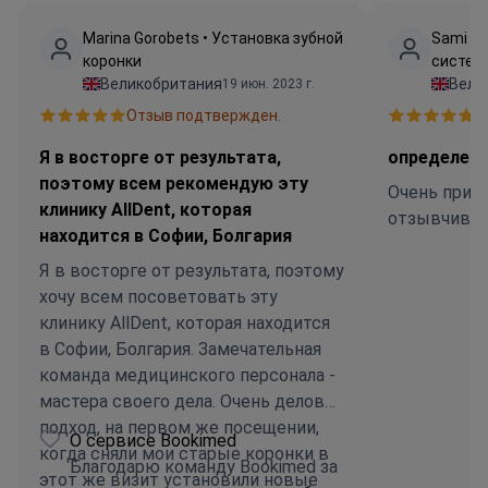
Marina Gorobets • Установка зубной
Sami Kh
коронки
системо
Великобритания
Вели
19 июн. 2023 г.
Отзыв подтвержден.
О
Я в восторге от результата,
определен
поэтому всем рекомендую эту
Очень прият
клинику AllDent, которая
отзывчивый
находится в Софии, Болгария
Я в восторге от результата, поэтому
хочу всем посоветовать эту
клинику AllDent, которая находится
в Софии, Болгария. Замечательная
команда медицинского персонала -
мастера своего дела. Очень деловой
подход, на первом же посещении,
О сервисе Bookimed
когда сняли мои старые коронки в
Благодарю команду Bookimed за
этот же визит установили новые