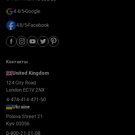
4.4/5
Google
4.8/5
Facebook
Контакты
United Kingdom
124 City Road
London EC1V 2NX
4-474-414-471-50
Ukraine
Polova Street 21
Kyiv 03056
0-800-21-21-08