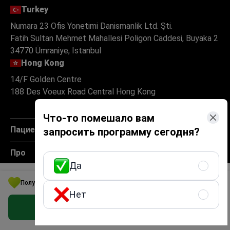
Turkey
Numara 23 Ofis Yonetimi Danismanlik Ltd. Şti.
Fatih Sultan Mehmet Mahallesi Poligon Caddesi, Buyaka 2
34770 Ümraniye, Istanbul
Hong Kong
14/F Golden Centre
188 Des Voeux Road Central Hong Kong
Что-то помешало вам
Пациенту
запросить программу сегодня?
Про
Да
Партнерам
Получите выгодное медицинское решение в Болгария
Нет
Политики
Получить предложение бесплатно