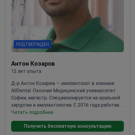
ПОДТВЕРЖДЕН
Антон Козаров
12 лет опыта
Д-р Антон Козарев — имплантолог в клинике
AllDental. Окончил Медицинский университет
Софии, магистр. Специализируется на оральной
хирургии и имплантологии. С 2016 года работает
ассистентом на кафедре стоматологии МУ–
Читать подробнее
София.
В 2020 году получил специализацию по
Получить бесплатную консультацию
оральной хирургии. Автор и соавтор четырёх
научных публикаций. Участвовал в двух