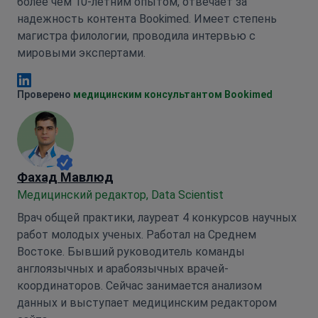
более чем 10-летним опытом, отвечает за
надежность контента Bookimed. Имеет степень
магистра филологии, проводила интервью с
мировыми экспертами.
Анна Леонова Linkedin
Проверено
медицинским консультантом Bookimed
Фахад Мавлюд
Медицинский редактор, Data Scientist
Врач общей практики, лауреат 4 конкурсов научных
работ молодых ученых. Работал на Среднем
Востоке. Бывший руководитель команды
англоязычных и арабоязычных врачей-
координаторов. Сейчас занимается анализом
данных и выступает медицинским редактором