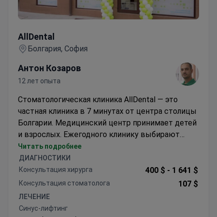
AllDental
AllDental
Болгария, София
Антон Козаров
12 лет опыта
Стоматологическая клиника AllDental — это
частная клиника в 7 минутах от центра столицы
Болгарии. Медицинский центр принимает детей
и взрослых. Ежегодного клинику выбирают
более 1000 пациентов. Большинство из них —
Читать подробнее
жители СНГ, Европы, США и Канады.
ДИАГНОСТИКИ
Консультация хирурга
400 $ -
1 641 $
Консультация стоматолога
107 $
ЛЕЧЕНИЕ
Синус-лифтинг