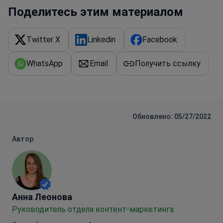
Поделитесь этим материалом
Twitter X
Linkedin
Facebook
WhatsApp
Email
Получить ссылку
Обновлено: 05/27/2022
Автор
Анна Леонова
Анна Леонова
Руководитель отдела контент-маркетинга