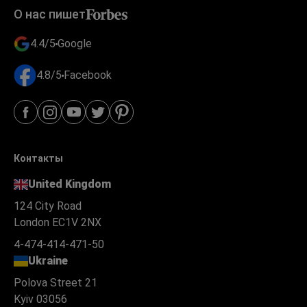
О нас пишет
4.4/5
Google
4.8/5
Facebook
Контакты
United Kingdom
124 City Road
London EC1V 2NX
4-474-414-471-50
Ukraine
Polova Street 21
Kyiv 03056