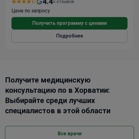
4.4
5 отзывов
Team of 19 doctors covers plastic, cosmetic, and
Цена по запросу
reconstructive surgery.
Located in Croatia's capital, with easy access
Получить программу с ценами
from the airport and city center.
Подробнее
Получите медицинскую
консультацию по в Хорватии:
Выбирайте среди лучших
специалистов в этой области
Все врачи