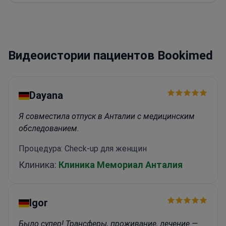
к профессиональному развитию, посещая
международные конгрессы и научные
семинары. Практика сосредоточена на
удовлетворении пациентов, придерживаясь
Видеоистории пациентов Bookimed
высочайших эстетических и функциональных
стандартов.<\/p>
Dayana
Я совместила отпуск в Анталии с медицинским
обследованием.
Процедура: Check-up для женщин
Клиника:
Клиника Мемориал Анталия
Igor
Было супер! Трансферы, проживание, лечение —