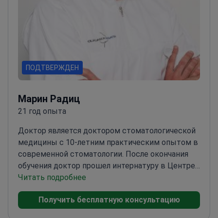
ПОДТВЕРЖДЕН
Марин Радиц
21 год опыта
Доктор является доктором стоматологической
медицины с 10-летним практическим опытом в
современной стоматологии. После окончания
обучения доктор прошел интернатуру в Центре
здоровья Загреб-Запад, а затем перешел в
Читать подробнее
частный сектор, специализируясь на
Получить бесплатную консультацию
поливалентной стоматологии и
стоматологическом туризме. Доктор стремится