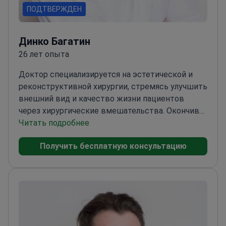
ПОДТВЕРЖДЕН
Динко Багатин
26 лет опыта
Доктор специализируется на эстетической и
реконструктивной хирургии, стремясь улучшить
внешний вид и качество жизни пациентов
через хирургические вмешательства. Окончив
медицинский факультет в Загребе, доктор
Читать подробнее
прошел интернатуру в Центре общественного
Получить бесплатную консультацию
здравоохранения "Трешневка" Загреб и
специализировался в общей и пластической
хирургии в Университетском клиническом
центре "Ребро". С 2002 года доктор практикует в
Поликлинике Багатин.<\/p>
Активный член
Хорватского хирургического общества по
пластической, реконструктивной и