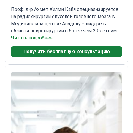
Проф. д-р Ахмет Хилми Кайя специализируется
на радиохирургии опухолей головного мозга в
Медицинском центре Анадолу – лидере в
области нейрохирургии с более чем 20-летним
опытом.
Читать подробнее
Профессор нейрохирургии с обширной
подготовкой в области функциональной и
Получить бесплатную консультацию
стереотаксической нейрохирургии
Эксперт по
хирургии основания черепа и лечению опухолей
головного мозга
Обладатель многочисленных
наград Турецкого нейрохирургического
общества
Автор опубликованных исследований
метаболической активности мозга и болезни
Паркинсона