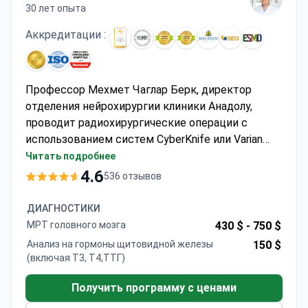
30 лет опыта
Аккредитации :
Профессор Мехмет Чаглар Берк, директор
отделения нейрохирургии клиники Анадолу,
проводит радиохирургические операции с
использованием систем CyberKnife или Varian
Edge с точностью до 0,5 мм. Стоимость лечения
Читать подробнее
составляет примерно 5 000–8 000 долларов
4.6
536 отзывов
США и обычно включает диагностику и
амбулаторное обслуживание. Клиника
ДИАГНОСТИКИ
аккредитована JCI и сотрудничает с Johns
МРТ головного мозга
430 $ -
750 $
Hopkins Medicine, что позволяет проводить
Анализ на гормоны щитовидной железы
150 $
мультидисциплинарные консилиумы и
(включая Т3, Т4,ТТГ)
комплексную диагностику. Трансфер из
аэропорта и услуги переводчика включены в
Получить программу с ценами
стоимость.