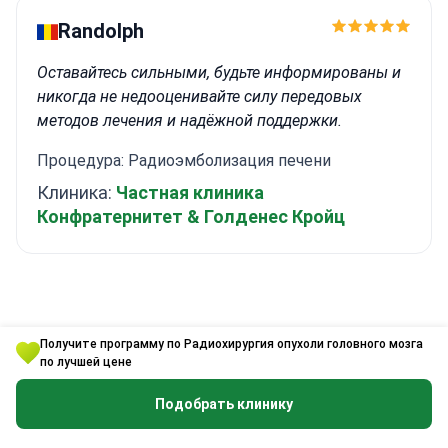
Randolph
Оставайтесь сильными, будьте информированы и
никогда не недооценивайте силу передовых
методов лечения и надёжной поддержки.
Процедура: Радиоэмболизация печени
Клиника:
Частная клиника
Конфратернитет & Голденес Кройц
Отзывы о Bookimed: узнайте о
Получите программу по Радиохирургия опухоли головного мозга
по лучшей цене
реальном опыте пациентов
Подобрать клинику