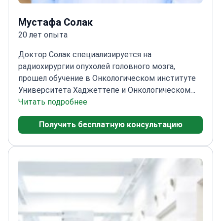
Мустафа Солак
20 лет опыта
Доктор Солак специализируется на
радиохирургии опухолей головного мозга,
прошел обучение в Онкологическом институте
Университета Хаджеттепе и Онкологическом
центре им. М. Д. Андерсона.
Читать подробнее
Экспертиза в
лечении рака молочной железы, легких, головы и
Получить бесплатную консультацию
шеи
Стажировка в престижном Онкологическом
центре им. М. Д. Андерсона
Практикует в
межконтинентальной больнице Hisar