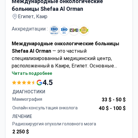
Международные онкологические
больницы Shefaa Al Orman
Египет, Каир
Аккредитации :
Международные онкологические больницы
Shefaa Al Orman
— это частный
специализированный медицинский центр,
расположенный в Каире, Египет. Основные
направления клиники — онкология, диагностика
Читать подробнее
и детская онкология. Медицинский центр
4.5
принимает как взрослых, так и детей. Команда
ДИАГНОСТИКИ
специалистов имеет опыт в
Маммография
33 $ -
50 $
органосохраняющем лечении рака с
Онлайн консультация онколога
40 $ -
100 $
использованием всех методов терапии,
ЛЕЧЕНИЕ
включая химиотерапию, лучевую терапию и
Радиохирургия опухоли головного мозга
хирургическое вмешательство, а также
2 250 $
реконструктивные операции. Ежегодно около 6