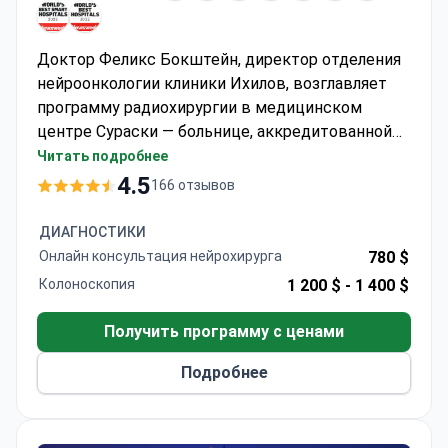
Доктор Феликс Бокштейн, директор отделения
нейроонкологии клиники Ихилов, возглавляет
программу радиохирургии в медицинском
центре Сураски — больнице, аккредитованной
JCI, которая ежегодно принимает 400 000
Читать подробнее
пациентов. Полный пакет радиохирургии
4.5
166 отзывов
головного мозга может стоить около 55 024 $,
что обычно включает стереотаксическую
ДИАГНОСТИКИ
лучевую терапию, МРТ, КТ, консультации и
Онлайн консультация нейрохирурга
780 $
госпитализацию. Отделение нейроонкологии
Колоноскопия
1 200 $ -
1 400 $
специализируется на точном воздействии на
опухоль с минимальным повреждением тканей.
Получить программу с ценами
Подробнее