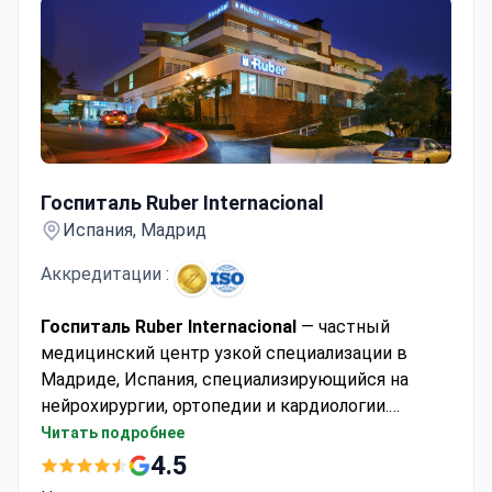
Госпиталь Ruber Internacional
Госпиталь Ruber Internacional
Испания, Мадрид
Аккредитации :
Госпиталь Ruber Internacional
— частный
медицинский центр узкой специализации в
Мадриде, Испания, специализирующийся на
нейрохирургии, ортопедии и кардиологии.
Клиника принимает взрослых и детей,
Читать подробнее
предоставляя медицинскую помощь примерно
4.5
25 000 пациентам каждый год. Большинство