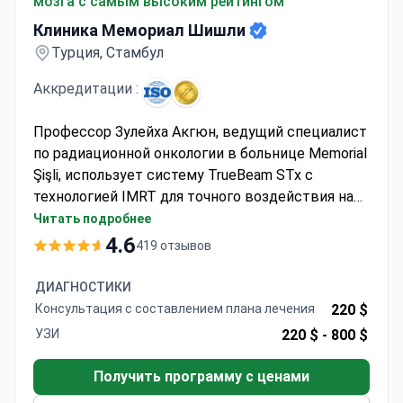
мозга с самым высоким рейтингом
Клиника Мемориал Шишли
Турция, Стамбул
Аккредитации :
Профессор Зулейха Акгюн, ведущий специалист
по радиационной онкологии в больнице Memorial
Şişli, использует систему TrueBeam STx с
технологией IMRT для точного воздействия на
опухоли головного мозга. Пакет
Читать подробнее
стереотаксической радиохирургии из 5 сеансов
4.6
419 отзывов
может стоить около 6 650 $ — обычно это
включает лечение, консультацию и
ДИАГНОСТИКИ
предварительное планирование. Больница
Консультация с составлением плана лечения
220 $
Memorial Şişli имеет аккредитацию JCI и
УЗИ
220 $ -
800 $
поддерживает рейтинг пациентов 4,6/5.
Получить программу с ценами