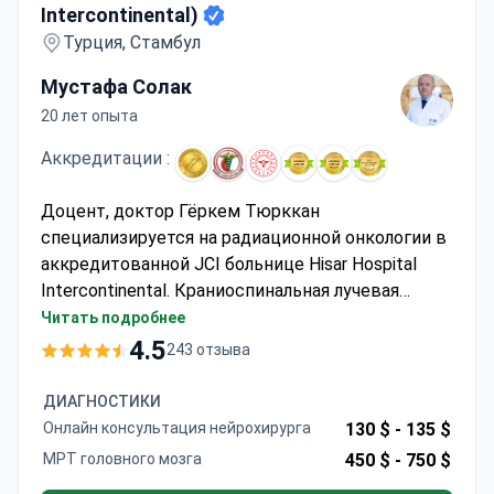
Intercontinental)
Турция, Стамбул
Мустафа Солак
20 лет опыта
Аккредитации :
Доцент, доктор Гёркем Тюрккан
специализируется на радиационной онкологии в
аккредитованной JCI больнице Hisar Hospital
Intercontinental. Краниоспинальная лучевая
терапия с помощью LINAC может стоить около
Читать подробнее
16 000 долларов США — обычно это 30 сеансов в
4.5
243 отзыва
течение 6 недель с точным наведением на
опухоль с использованием фиксации головы
ДИАГНОСТИКИ
маской. Больница предлагает передовые
Онлайн консультация нейрохирурга
130 $ -
135 $
технологии MR-LINAC и МРТ 1,5 Тесла для
МРТ головного мозга
450 $ -
750 $
диагностики.