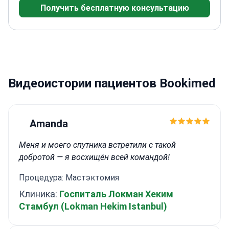
Получить бесплатную консультацию
основания черепа в Университете Эмори
Фокус
на прецизионных методах с максимальным
сохранением неврологических функций
Член
Европейской ассоциации нейрохирургических
обществ
Видеоистории пациентов Bookimed
Amanda
Меня и моего спутника встретили с такой
добротой — я восхищён всей командой!
Процедура: Мастэктомия
Клиника:
Госпиталь Локман Хеким
Стамбул (Lokman Hekim Istanbul)