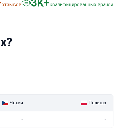
+
3
K+
отзывов
квалифицированных врачей
их?
Чехия
Польша
-
-