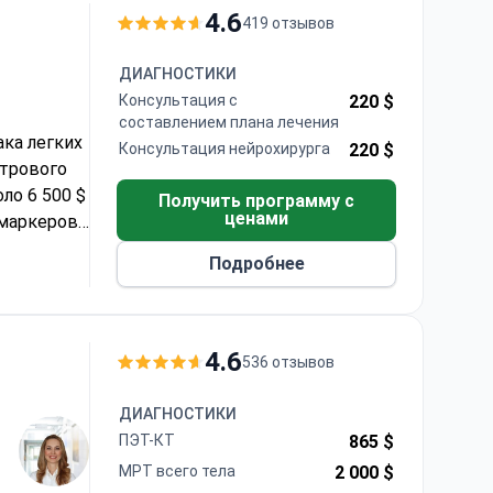
4.6
419 отзывов
ДИАГНОСТИКИ
Консультация с
220 $
составлением плана лечения
ака легких
Консультация нейрохирурга
220 $
етрового
ло 6 500 $
Получить программу с
ценами
маркеров,
итованное
Подробнее
нал
4.6
536 отзывов
ДИАГНОСТИКИ
ПЭТ-КТ
865 $
МРТ всего тела
2 000 $