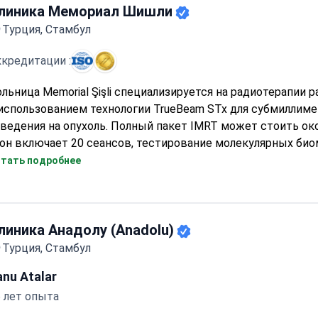
линика Мемориал Шишли
Турция, Стамбул
кредитации :
льница Memorial Şişli специализируется на радиотерапии р
использованием технологии TrueBeam STx для субмиллим
ведения на опухоль. Полный пакет IMRT может стоить око
он включает 20 сеансов, тестирование молекулярных био
Т-КТ и VIP-трансфер. Онкологическое отделение, аккред
тать подробнее
CI, следует международным протоколам, а опытный персо
егодно принимает пациентов из более чем 92 стран.
линика Анадолу (Anadolu)
Турция, Стамбул
anu Atalar
 лет опыта