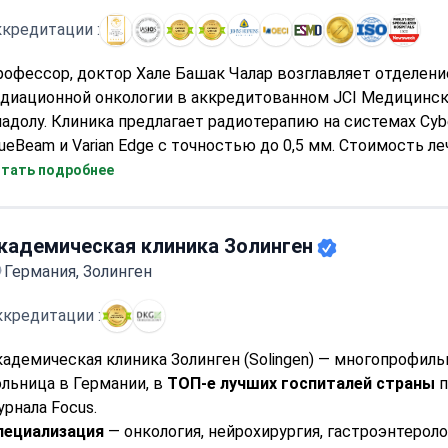
кредитации :
офессор, доктор Хале Башак Чалар возглавляет отделени
адиационной онкологии в аккредитованном JCI Медицинс
адолу. Клиника предлагает радиотерапию на системах Cybe
ueBeam и Varian Edge с точностью до 0,5 мм. Стоимость ле
RT, проводимого амбулаторно, может составлять около 1
тать подробнее
лларов США. Диагностические пакеты стоимостью от 6 5
0 долларов включают ПЭТ-КТ, пересмотр гистологии и
онсультации специалистов. Центр поддерживает партнерс
кадемическая клиника Золинген
оспиталем Джонса Хопкинса для соблюдения международ
Германия, Золинген
андартов.
ккредитации :
кадемическая клиника Золинген (Solingen) — многопрофиль
ольница в Германии, в
ТОП-е лучших госпиталей страны
п
урнала Focus.
пециализация
— онкология, нейрохирургия, гастроэнтероло