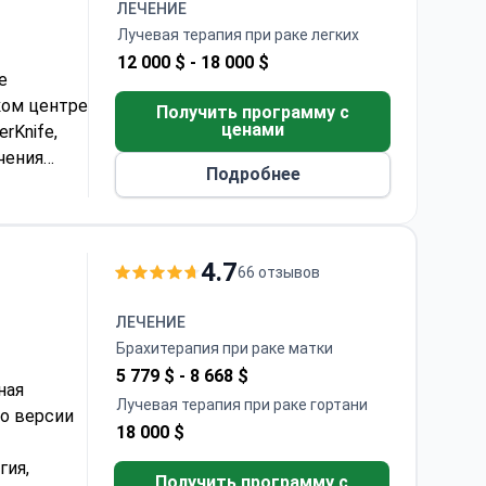
ЛЕЧЕНИЕ
Лучевая терапия при раке легких
12 000 $ -
18 000 $
е
ком центре
Получить программу с
ценами
rKnife,
чения
Подробнее
4 000
00 до 20
тво с
4.7
66 отзывов
ных
ЛЕЧЕНИЕ
Брахитерапия при раке матки
5 779 $ -
8 668 $
ная
Лучевая терапия при раке гортани
о версии
18 000 $
гия,
Получить программу с