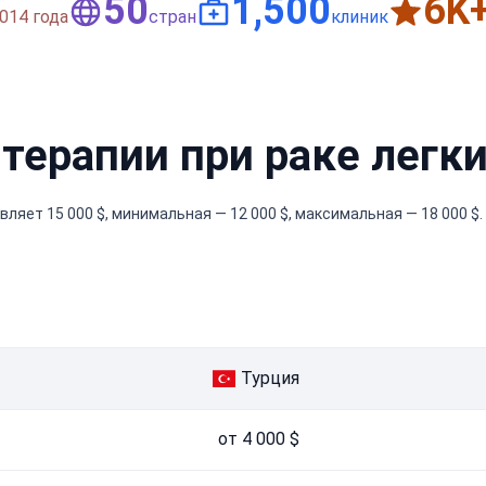
50
1,500
6
K
014 года
стран
клиник
 терапии при раке легк
ляет 15 000 $, минимальная — 12 000 $, максимальная — 18 000 $.
Турция
от 4 000 $