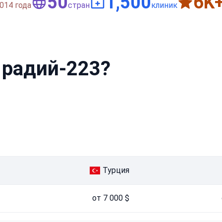
50
1,500
6
K
014 года
стран
клиник
 радий-223?
Турция
от 7 000 $