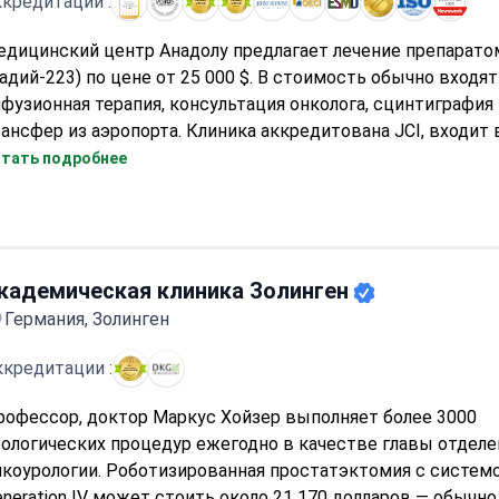
кредитации :
едицинский центр Анадолу предлагает лечение препарато
адий-223) по цене от 25 000 $. В стоимость обычно входят
фузионная терапия, консультация онколога, сцинтиграфия 
ансфер из аэропорта. Клиника аккредитована JCI, входит 
чших медучреждений мира и работает по стандартам John
тать подробнее
dicine. Лечение Радием-223 включает диагностический э
ительностью 3–5 дней с планированием терапии на
еждисциплинарном онкологическом консилиуме.
кадемическая клиника Золинген
Германия, Золинген
ккредитации :
рофессор, доктор Маркус Хойзер выполняет более 3000
рологических процедур ежегодно в качестве главы отделе