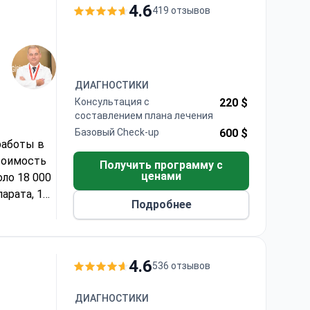
ом
4.6
419 отзывов
ДИАГНОСТИКИ
Консультация с
220 $
составлением плана лечения
Базовый Check-up
600 $
работы в
тоимость
Получить программу с
ценами
оло 18 000
арата, 1
Подробнее
емориал
LEED.
учных
4.6
536 отзывов