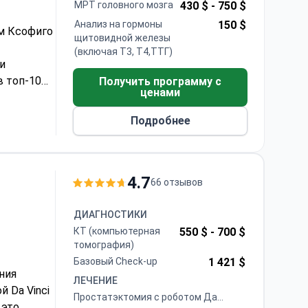
ДИАГНОСТИКИ
МРТ головного мозга
430 $ -
750 $
Анализ на гормоны
150 $
м Ксофиго
щитовидной железы
(включая Т3, Т4,ТТГ)
и
в топ-10
Получить программу с
ценами
s Hopkins
тап
Подробнее
4.7
66 отзывов
ДИАГНОСТИКИ
КТ (компьютерная
550 $ -
700 $
томография)
Базовый Check-up
1 421 $
ния
ЛЕЧЕНИЕ