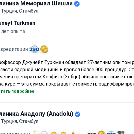
линика по Ксофиго Радий-223 с самым высоким рейтинг
линика Мемориал Шишли
Турция, Стамбул
uneyt Turkmen
 лет опыта
кредитации :
рофессор Джунейт Туркмен обладает 27-летним опытом 
ласти ядерной медицины и провел более 900 процедур. С
чения препаратом Ксофиго (Xofigo) обычно составляет ок
за курс — эта сумма покрывает стоимость радиофармпреп
нь госпитализации и лабораторные анализы. Больница М
тать подробнее
ишли имеет аккредитацию JCI и платиновый сертификат 
рофессор Туркмен является членом EANM и автором 86 на
бликаций.
линика Анадолу (Anadolu)
Турция, Стамбул