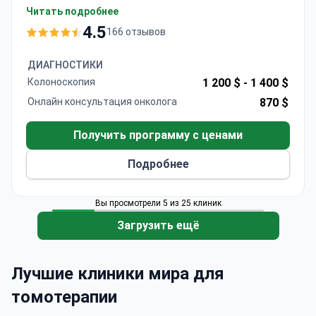
аккредитованном JCI. Предварительная
Читать подробнее
стоимость составляет около $780 и обычно
4.5
166 отзывов
включает сеанс томотерапии, консультацию
специалиста и день стационарного наблюдения.
ДИАГНОСТИКИ
Больница входит в топ-10 мировых клиник по
Колоноскопия
1 200 $ -
1 400 $
медицинскому туризму и известна 90%
Онлайн консультация онколога
870 $
показателем успешности лечения в онкологии.
Доктор Бокштейн руководит отделением
Получить программу с ценами
нейроонкологии и применяет передовую
технологию 3D-конформного облучения.
Подробнее
Вы просмотрели 5 из 25 клиник
Загрузить ещё
Лучшие клиники мира для
томотерапии