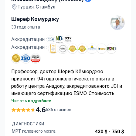
Турция, Стамбул
Шереф Комурджу
33 года опыта
Аккредитации :
Аккредитации :
Профессор, доктор Шериф Кёмюрджю
привносит 94 года онкологического опыта в
работу центра Анадолу, аккредитованного JCI и
имеющего сертификацию ESMO. Стоимость
томотерапии обычно составляет около 11 000
Читать подробнее
долларов США и, как правило, включает
4.6
536 отзывов
назначенные сеансы и ПЭТ-КТ при
необходимости. Клиника работает в
ДИАГНОСТИКИ
партнерстве с Johns Hopkins и предлагает
МРТ головного мозга
430 $ -
750 $