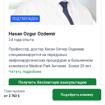
ПОДТВЕРЖДЕН
Hasan Ozgur Ozdemir
24 года опыта
Профессор, доктор Хасан Озгюр Оздемир
специализируется на передовых
нейрохирургических процедурах в больничном
комплексе Medical Park Анталия.
Более 20 лет
опыта в нейрохирургии
Читать подробнее
Эксперт в области
эндоскопической хирургии головного мозга и
Получить бесплатную консультацию
поясничного диска
Награжден 1-м местом на
квалификационном экзамене Турецкого
Томотерапия
нейрохирургического общества
Член Турецкого
Подобрать клинику
от 2 763 $
нейрохирургического общества и Турецкой