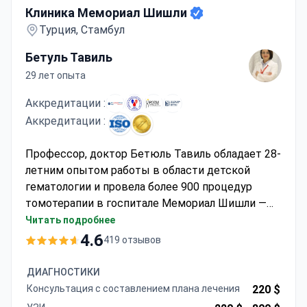
Клиника Мемориал Шишли
Турция, Стамбул
Бетуль Тавиль
29 лет опыта
Аккредитации :
Аккредитации :
Профессор, доктор Бетюль Тавиль обладает 28-
летним опытом работы в области детской
гематологии и провела более 900 процедур
томотерапии в госпитале Мемориал Шишли —
первом медицинском учреждении Турции,
Читать подробнее
аккредитованном JCI. Клиника предлагает
4.6
419 отзывов
передовую лучевую терапию под визуальным
контролем, при этом ПЭТ-КТ для планирования
ДИАГНОСТИКИ
лечения обычно стоит около $750. Пациентам
Консультация с составлением плана лечения
220 $
следует планировать бюджет на