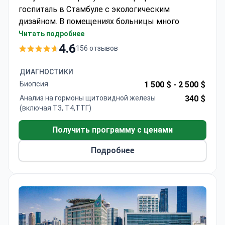
госпиталь в Стамбуле с экологическим
дизайном. В помещениях больницы много
дневного света и зеленых зон, которые
Читать подробнее
способствуют психологическому комфорту и
4.6
156 отзывов
скорейшему выздоровлению пациентов.
Специализация клиники
— кардиология и
ДИАГНОСТИКИ
кардиохирургия, ортопедия, урология,
Биопсия
1 500 $ -
2 500 $
гинекология, общая и роботизированная
Анализ на гормоны щитовидной железы
340 $
хирургия.
(включая Т3, Т4,ТТГ)
Мемориал Бахчелиэвлер — новейший госпиталь
медицинской сети Memorial, в которой
Получить программу с ценами
ежегодно проходят лечение
более 1 600 000
Подробнее
пациентов
.