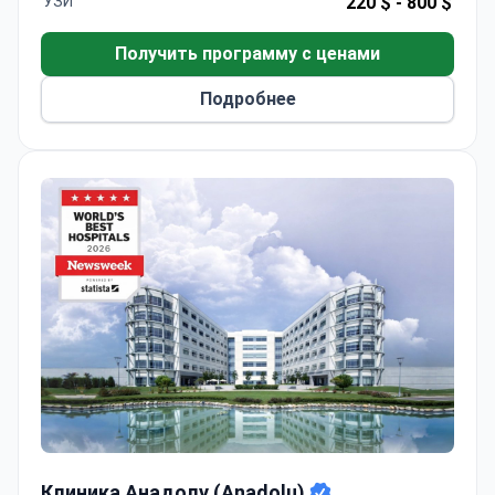
УЗИ
220 $ -
800 $
диагностические исследования, такие как МРТ,
стоимостью примерно $1 800, и консультации
Получить программу с ценами
специалистов по цене от $220. Мемориал
поддерживает международные стандарты
Подробнее
качества, имея аккредитацию JCI с 2002 года.
Клиника Анадолу (Anadolu)
Клиника Анадолу (Anadolu)