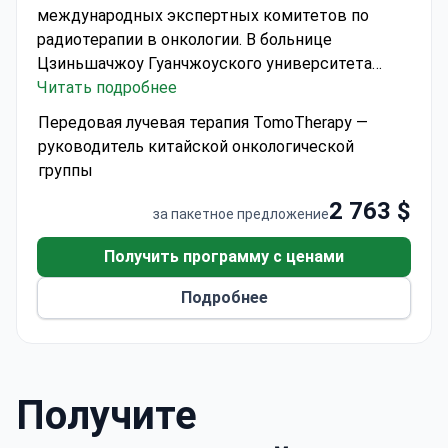
международных экспертных комитетов по
радиотерапии в онкологии.
В больнице
Цзиньшачжоу Гуанчжоуского университета
китайской медицины используется система
Читать подробнее
TomoTherapy® для проведения современных
Передовая лучевая терапия TomoTherapy —
процедур лучевой терапии.
В стоимость
руководитель китайской онкологической
включено:
видео- или текстовая консультация,
группы
индивидуальная палата.
2 763 $
за пакетное предложение
Получить программу с ценами
Подробнее
Получите