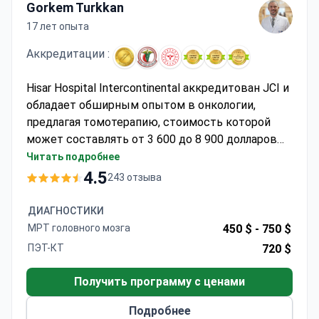
Gorkem Turkkan
17 лет опыта
Аккредитации :
Hisar Hospital Intercontinental аккредитован JCI и
обладает обширным опытом в онкологии,
предлагая томотерапию, стоимость которой
может составлять от 3 600 до 8 900 долларов
США. Доктор Горкем Турккан, доцент кафедры
Читать подробнее
радиационной онкологии, провел более 2 500
4.5
243 отзыва
сеансов лучевой терапии с использованием
передового аппарата MR-Linac.
ДИАГНОСТИКИ
МРТ головного мозга
450 $ -
750 $
ПЭТ-КТ
720 $
Получить программу с ценами
Подробнее