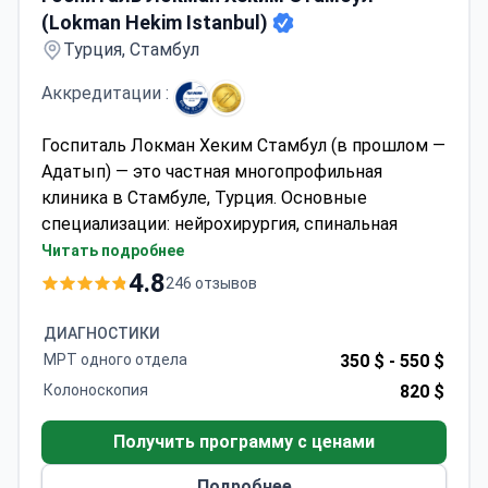
(Lokman Hekim Istanbul)
Турция, Стамбул
Аккредитации :
Госпиталь Локман Хеким Стамбул (в прошлом —
Адатып) — это частная многопрофильная
клиника в Стамбуле, Турция. Основные
специализации: нейрохирургия, спинальная
хирургия, хирургия снижения веса, ортопедия и
Читать подробнее
травматология.
4.8
246 отзывов
Медицинский центр принимает детей и
взрослых. Большинство пациентов клиники —
ДИАГНОСТИКИ
жители русскоязычных, арабоязычных и
МРТ одного отдела
350 $ -
550 $
африканских стран.
Колоноскопия
820 $
Получить программу с ценами
Подробнее