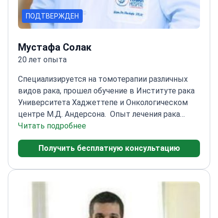
ПОДТВЕРЖДЕН
Мустафа Солак
20 лет опыта
Специализируется на томотерапии различных
видов рака, прошел обучение в Институте рака
Университета Хаджеттепе и Онкологическом
центре М.Д. Андерсона.
Опыт лечения рака
молочной железы, яичек, яичников, легких, а
Читать подробнее
также опухолей головы и шеи
Прошел
Получить бесплатную консультацию
стажировку в Институте рака Университета
Хаджеттепе
Работал в Онкологическом центре
М.Д. Андерсона Техасского университета