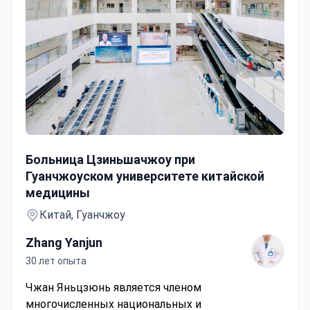
Передовая лучевая терапия TomoTherapy — руководи
Больница Цзиньшачжоу при
Гуанчжоуском университете китайской
медицины
Китай, Гуанчжоу
Zhang Yanjun
30 лет опыта
Чжан Яньцзюнь является членом
многочисленных национальных и