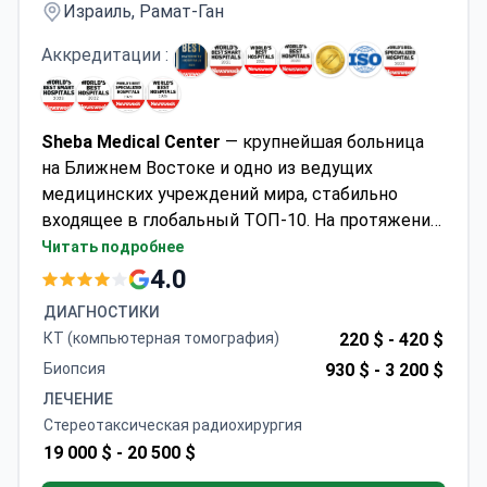
Израиль, Рамат-Ган
Аккредитации :
Sheba Medical Center
— крупнейшая больница
на Ближнем Востоке и одно из ведущих
медицинских учреждений мира, стабильно
входящее в глобальный ТОП-10. На протяжении
восьми лет подряд, по версии
Newsweek
и
Читать подробнее
Statista
, она входит в число лучших больниц мира
4.0
и в 2026 году заняла 7-е место в мире. Клиника
ДИАГНОСТИКИ
предоставляет комплексную многопрофильную
КТ (компьютерная томография)
220 $ -
420 $
помощь во всех основных направлениях,
Биопсия
930 $ -
3 200 $
включая онкологию, гематологию, кардиологию,
ЛЕЧЕНИЕ
неврологию и сложную хирургию, принимая
Стереотаксическая радиохирургия
более 2 миллионов пациентов ежегодно,
19 000 $ -
20 500 $
включая международные случаи. Более 200
врачей клиники входят в список лучших