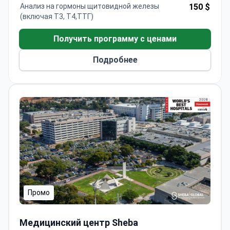
спиральное облучение на 360 градусов.
Анализ на гормоны щитовидной железы
150 $
Профессор Кёмюрджю специализируется на
(включая Т3, Т4,ТТГ)
солидных опухолях и координирует
последующее наблюдение на международном
Получить программу с ценами
уровне.
Подробнее
Промо
Медицинский центр Sheba
Медицинский центр Sheba