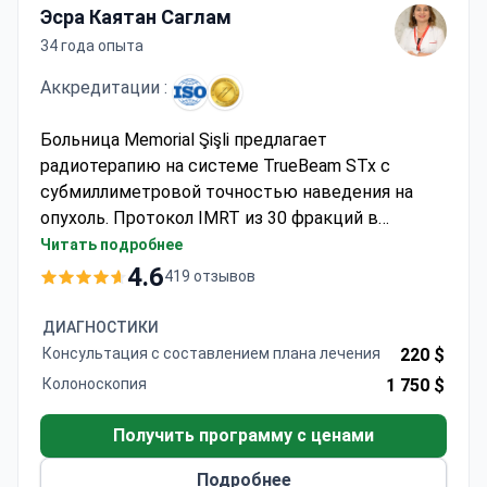
Эсра Каятан Саглам
34 года опыта
Аккредитации :
Больница Memorial Şişli предлагает
радиотерапию на системе TrueBeam STx с
субмиллиметровой точностью наведения на
опухоль. Протокол IMRT из 30 фракций в
сочетании с химиотерапией препаратом Temodal
Читать подробнее
может стоить около $7 250 — обычно эта сумма
4.6
419 отзывов
включает лечение, онлайн-консультацию и
трансферы. В качестве альтернативы, курс SRS
ДИАГНОСТИКИ
из 5 фракций для лечения аденомы гипофиза
Консультация с составлением плана лечения
220 $
стоит примерно $6 700. Являясь первой
Колоноскопия
1 750 $
клиникой в Турции, получившей аккредитацию
JCI, Memorial Şişli сохраняет рейтинг 4,6/5 на
Получить программу с ценами
основании 263 отзывов пациентов.
Подробнее