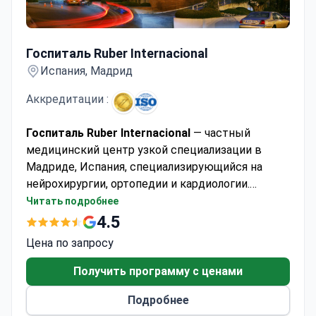
Госпиталь Ruber Internacional
Госпиталь Ruber Internacional
Испания, Мадрид
Аккредитации :
Госпиталь Ruber Internacional
— частный
медицинский центр узкой специализации в
Мадриде, Испания, специализирующийся на
нейрохирургии, ортопедии и кардиологии.
Клиника принимает взрослых и детей,
Читать подробнее
предоставляя медицинскую помощь примерно
4.5
25 000 пациентам каждый год. Большинство
Цена по запросу
пациентов приезжают из стран СНГ, Европы и
Содружества, а также из США, Канады и
Получить программу с ценами
Австралии.
Подробнее