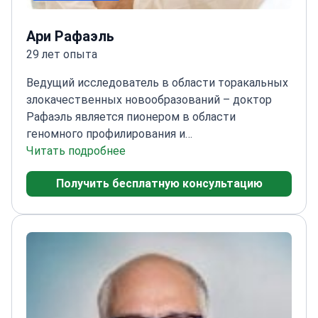
Ари Рафаэль
29 лет опыта
Ведущий исследователь в области торакальных
злокачественных новообразований – доктор
Рафаэль является пионером в области
геномного профилирования и
иммунотерапевтических исследований в
Читать подробнее
Медицинском центре Сураски.
Главный
Получить бесплатную консультацию
исследователь в многочисленных
иммунотерапевтических испытаниях
НМРЛ
Эксперт по жидкостной биопсии и
комплексному профилированию
опухолей
Модератор молекулярного
онкологического консилиума Израильского
общества по борьбе с раком легких
Получатель
исследовательского гранта ISCORT для