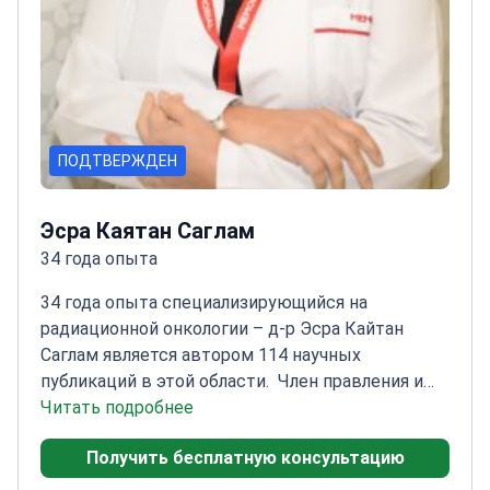
ПОДТВЕРЖДЕН
Эсра Каятан Саглам
34 года опыта
34 года опыта специализирующийся на
радиационной онкологии – д-р Эсра Кайтан
Саглам является автором 114 научных
публикаций в этой области.
Член правления и
главный редактор Турецкого онкологического
Читать подробнее
общества
Вице-президент Турецкого
Получить бесплатную консультацию
онкологического общества
Член Европейского
общества терапевтической радиологии и