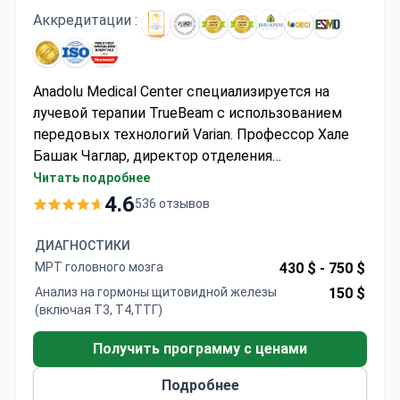
Аккредитации :
Anadolu Medical Center специализируется на
лучевой терапии TrueBeam с использованием
передовых технологий Varian. Профессор Хале
Башак Чаглар, директор отделения
радиационной онкологии, обладает обширным
Читать подробнее
опытом работы с системами TrueBeam и
4.6
536 отзывов
является членом ASTRO и ESTRO. Стоимость
лечения обычно варьируется от 5 600 до 13 900
ДИАГНОСТИКИ
долларов США. Центр работает в партнерстве с
МРТ головного мозга
430 $ -
750 $
Johns Hopkins Medicine International и имеет
Анализ на гормоны щитовидной железы
150 $
аккредитацию JCI.
(включая Т3, Т4,ТТГ)
Получить программу с ценами
Подробнее