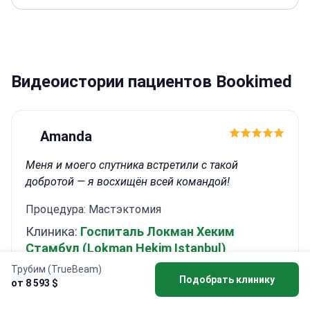
онкологии
Прошла обучение на медицинском
факультете Стамбульского университета
Видеоистории пациентов Bookimed
Amanda
Меня и моего спутника встретили с такой
добротой — я восхищён всей командой!
Процедура: Мастэктомия
Клиника:
Госпиталь Локман Хеким
Стамбул (Lokman Hekim Istanbul)
Трубим (TrueBeam)
Подобрать клинику
от 8 593 $
Randolph