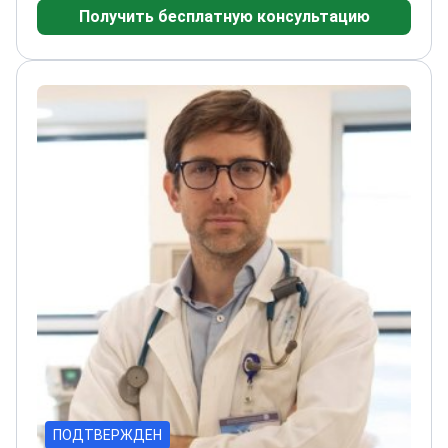
Получить бесплатную консультацию
Онкологическом институте Университета
Хаджеттепе
Работал в Онкологическом центре
им. М. Д. Андерсона Техасского
университета
Занимается сложными случаями,
такими как рак яичек и яичников
ПОДТВЕРЖДЕН