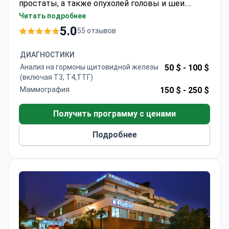
простаты, а также опухолей головы и шеи.
Стереотаксическая радиохирургия TrueBeam
Читать подробнее
может стоить около 8 100 $ — обычно эта сумма
5.0
55 отзывов
покрывает один сеанс, планирующую КТ и
услуги медперсонала. Процедура проводится
ДИАГНОСТИКИ
амбулаторно и не требует госпитализации.
Анализ на гормоны щитовидной железы
50 $ -
100 $
Профессор Игдем прошел обучение в
(включая Т3, Т4,ТТГ)
Стамбульском университете Джеррахпаша и
Маммография
150 $ -
250 $
является членом ESTRO и Турецкого общества
радиационной онкологии. Больница Florence
Получить программу с ценами
Nightingale в Стамбуле имеет аккредитации JCI
Подробнее
и ISO.