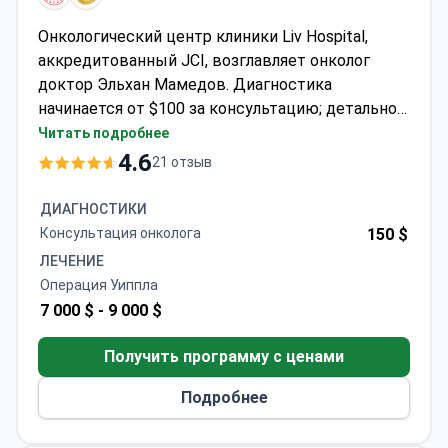
Онкологический центр клиники Liv Hospital,
аккредитованный JCI, возглавляет онколог
доктор Эльхан Мамедов. Диагностика
начинается от $100 за консультацию; детальное
обследование, такое как колоноскопия, стоит
Читать подробнее
$450, а генетический скрининг — $1 600.
4.6
21 отзыв
Лечение включает операцию Уиппла при
аденокарциноме, стоимость которой обычно
ДИАГНОСТИКИ
составляет $7 000–$9 000 и покрывает саму
Консультация онколога
150 $
процедуру, пребывание в стационаре и
ЛЕЧЕНИЕ
последующее наблюдение. Курс химиотерапии
Операция Уиппла
из четырех циклов стоит около $7 200. Клиника
7 000 $ -
9 000 $
предлагает бесплатный трансфер из аэропорта
и услуги переводчиков для иностранных
Получить программу с ценами
пациентов.
Подробнее