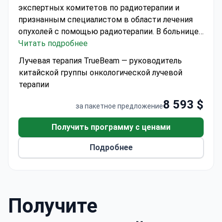
экспертных комитетов по радиотерапии и
признанным специалистом в области лечения
опухолей с помощью радиотерапии.
В больнице
Цзиньшачжоу при Гуанчжоуском университете
Читать подробнее
китайской медицины используется система
Лучевая терапия TrueBeam — руководитель
TrueBeam для проведения высокоточных
китайской группы онкологической лучевой
процедур радиотерапии.
В цену входит:
видео-
терапии
или текстовая консультация, госпитализация,
8 593 $
трансфер в клинику.
Информация о
за пакетное предложение
проживании:
проживание в отеле или в
больничной палате в стоимость не входит.
Получить программу с ценами
Оборудование:
современная система
Подробнее
радиотерапии TrueBeam.
Получите