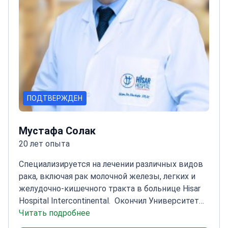
ПОДТВЕРЖДЕН
Мустафа Солак
20 лет опыта
Специализируется на лечении различных видов
рака, включая рак молочной железы, легких и
желудочно-кишечного тракта в больнице Hisar
Hospital Intercontinental.
Окончил Университет
Хаджеттепе — один из ведущих медицинских
Читать подробнее
вузов Турции
Прошел стажировку в