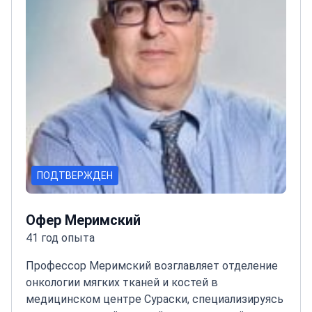
онкологических исследований
Член ESMO и
IASLC с международной подготовкой
ПОДТВЕРЖДЕН
Офер Меримский
41 год опыта
Профессор Меримский возглавляет отделение
онкологии мягких тканей и костей в
медицинском центре Сураски, специализируясь