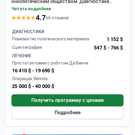
онкологическим обществом. Диагностика
может стоить от 390 долларов за
Читать подробнее
тонкоигольную биопсию, а ПЭТ-КТ — около
4.7
66 отзывов
3760 долларов. Химиотерапия обычно стоит
1390 долларов за сеанс, а лучевая терапия — 13
ДИАГНОСТИКИ
870 долларов. Пакеты «все включено»,
Ревизия гистологического материала
1 152 $
включающие 21-дневное пребывание в
Сцинтиграфия
547 $ -
766 $
стационаре и консилиум онкологов,
ЛЕЧЕНИЕ
варьируются от 6470 до 58 800 долларов.
Простатэктомия с роботом Да Винчи
16 410 $ -
19 690 $
Операция Уиппла
25 000 $ -
40 000 $
Получить программу с ценами
Подробнее