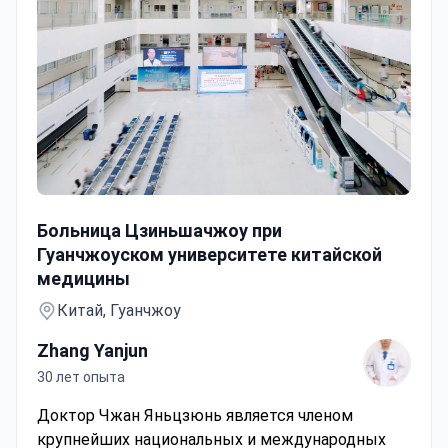
Лучевая терапия TrueBeam — руководитель китайской
Больница Цзиньшачжоу при
Гуанчжоуском университете китайской
медицины
Китай, Гуанчжоу
Zhang Yanjun
30 лет опыта
Доктор Чжан Яньцзюнь является членом
крупнейших национальных и международных