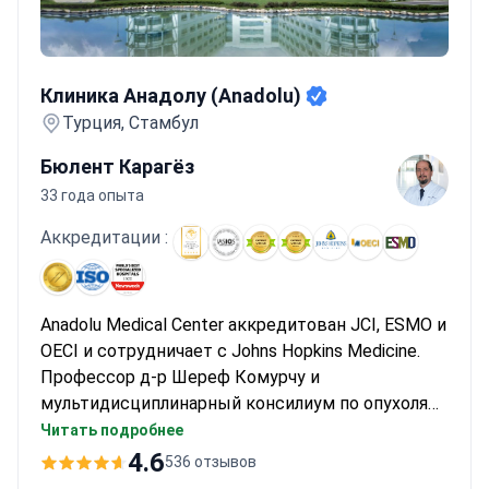
Клиника Анадолу (Anadolu)
Клиника Анадолу (Anadolu)
Турция, Стамбул
Бюлент Карагёз
33 года опыта
Аккредитации :
Anadolu Medical Center аккредитован JCI, ESMO и
OECI и сотрудничает с Johns Hopkins Medicine.
Профессор д-р Шереф Комурчу и
мультидисциплинарный консилиум по опухолям
разрабатывают индивидуальный план лечения
Читать подробнее
саркомы. Диагностика начинается с анализа
4.6
536 отзывов
крови на онкомаркеры стоимостью около 100 $.