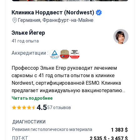
Клиника Нордвест (Nordwest)
Клиника Нордвест (Nordwest)
Германия, Франкфурт-на-Майне
Эльке Йегер
41 год опыта
Аккредитации :
Профессор Эльке Егер руководит лечением
саркомы с 41 год опыта опытом в клинике
Nordwest, сертифицированной ESMO. Клиника
предлагает индивидуальную вакцинотерапию
против рака и неинвазивный фокусированный
Читать подробнее
ультразвук (FUS). Диагностика начинается от
4.5
57 отзывов
$560 за онлайн-консультацию, а комплексная
видеоконсультация с планированием лечения
ДИАГНОСТИКИ
стоит $1250–$1360.
Ревизия гистологического материала
1 383 $
ПЭТ-КТ
2 535 $ -
3 457 $