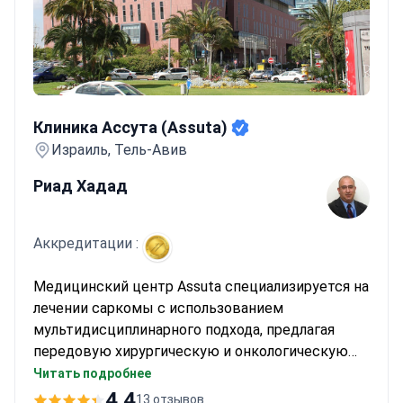
Клиника Ассута (Assuta)
Клиника Ассута (Assuta)
Израиль, Тель-Авив
Риад Хадад
Аккредитации :
Медицинский центр Assuta специализируется на
лечении саркомы с использованием
мультидисциплинарного подхода, предлагая
передовую хирургическую и онкологическую
помощь. Отделение возглавляет доктор Риад
Читать подробнее
Хадад, ведущий онколог с опытом лечения рака
4.4
13 отзывов