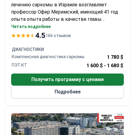
лечению саркомы в Израиле возглавляет
профессор Офер Меримский, имеющий 41 год
опыта опыта работы в качестве главы
Национального центра саркомы. Диагностика
Читать подробнее
начинается от 310 долларов за лабораторные
4.5
166 отзывов
анализы. Консультация специалиста стоит 950–
1050 долларов, ПЭТ-КТ — около 1680 долларов, а
ДИАГНОСТИКИ
таргетное профилирование NGS — 4343–4980
Комплексная диагностика саркомы
1 780 $
долларов. Стационарное лечение может стоить
ПЭТ-КТ
1 600 $ -
1 680 $
около 19 800 долларов за 10-дневное
пребывание, что включает полный пансион и
Получить программу с ценами
медицинское обслуживание.
Подробнее