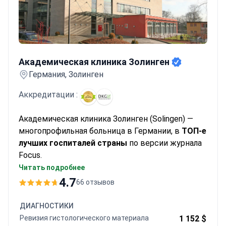
иммунотерапия ингибиторами PD-1 показывает 15-20%-ный
ответ при распространенных плеоморфных саркомах.
Академическая клиника Золинген
Академическая клиника Золинген
Германия, Золинген
Аккредитации :
Академическая клиника Золинген (Solingen) —
многопрофильная больница в Германии, в
ТОП-е
лучших госпиталей страны
по версии журнала
Focus.
Специализация
— онкология, нейрохирургия,
Читать подробнее
гастроэнтерология, кардиология и ортопедия.
4.7
66 отзывов
2 врача клиники входят в список
рекомендованных специалистов Германии по
ДИАГНОСТИКИ
версии
Focus и Guter Rat
— профессор Вольфганг
Ревизия гистологического материала
1 152 $