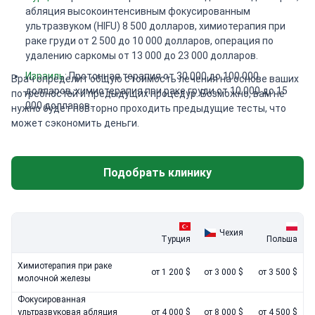
абляция высокоинтенсивным фокусированным
ультразвуком (HIFU) 8 500 долларов, химиотерапия при
раке груди от 2 500 до 10 000 долларов, операция по
удалению саркомы от 13 000 до 23 000 долларов.
Израиль
: Протонная терапия от 30 000 до 100 000
Врач определит общую стоимость лечения на основе ваших
долларов, химиотерапия при раке груди от 10 000 до 15
потребностей и предыдущих процедур. Возможно, вам не
000 долларов.
нужно будет повторно проходить предыдущие тесты, что
может сэкономить деньги.
Подобрать клинику
Чехия
Турция
Польша
Химиотерапия при раке
от 1 200 $
от 3 000 $
от 3 500 $
молочной железы
Фокусированная
ультразвуковая абляция
от 4 000 $
от 8 000 $
от 4 500 $