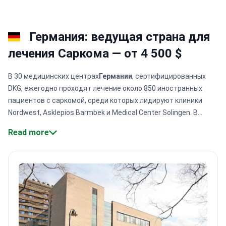
Германия: ведущая страна для
лечения Саркома — от 4 500 $
В 30 медицинских центрах
Германии
, сертифицированных
DKG, ежегодно проходят лечение около 850 иностранных
пациентов с саркомой, среди которых лидируют клиники
Nordwest, Asklepios Barmbek и Medical Center Solingen. В
клинику "Нордвест" обращаются более 300 иностранных
Read more
пациентов, желающих получить опыт применения методов
сбережения конечностей. В этих центрах применяются
инновационные протоколы:
интраоперационная
лучевая
терапия
,
снижающая рецидив на 15-20%, и
ингибиторы
MDM2
для липосаркомы.
Nordwest имеет
сертификат
Немецкого онкологического общества
, а Asklepios
участвует в сети EuroSARC. Пятилетняя выживаемость
достигает
70-80%
для локализованных случаев, а