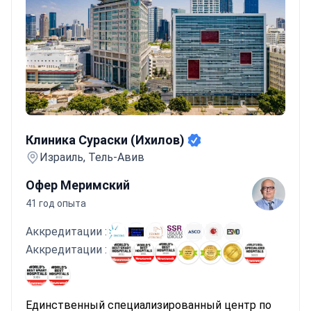
центр "Хадасса" совершенствует стандарты лечения
саркомы, применяя такие инновационные процедуры, как
хирургическое вмешательство с сохранением конечности,
гипертермическая изолированная перфузия конечности и
протонная терапия. Показатели выживаемости при саркоме
в Израиле
достигают значительных процентов
, что
свидетельствует об эффективности этих методов лечения.
Клиника Сураски (Ихилов)
Клиника Сураски (Ихилов)
Израиль, Тель-Авив
Офер Меримский
41 год опыта
Аккредитации :
Аккредитации :
Единственный специализированный центр по