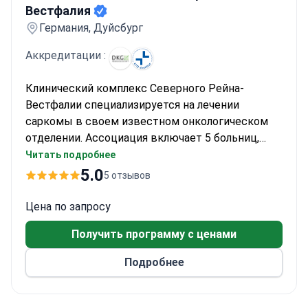
Вестфалия
Германия, Дуйсбург
Аккредитации :
Клинический комплекс Северного Рейна-
Вестфалии специализируется на лечении
саркомы в своем известном онкологическом
отделении. Ассоциация включает 5 больниц,
ежегодно обслуживающих более 100 000
Читать подробнее
амбулаторных пациентов, и обладает глубоким
5.0
5 отзывов
опытом в области роботизированной хирургии
для сложных случаев. Здесь работает
Цена по запросу
крупнейший в Германии кардиологический
Получить программу с ценами
центр наряду со специализированными
онкологическими службами.
Подробнее