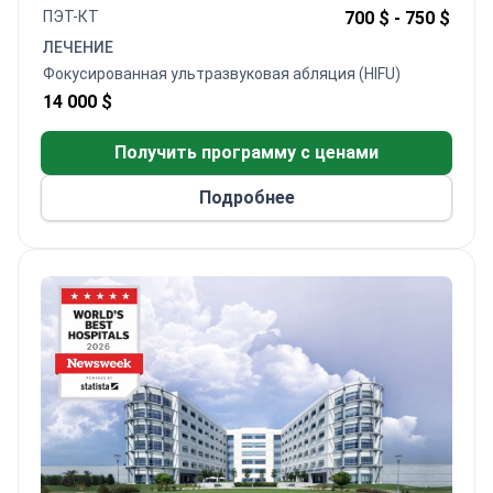
протезом, которая обычно стоит $10200 и
ПЭТ-КТ
700 $ -
750 $
включает резекцию, реконструкцию и
ЛЕЧЕНИЕ
госпитализацию.
Фокусированная ультразвуковая абляция (HIFU)
14 000 $
Получить программу с ценами
Подробнее