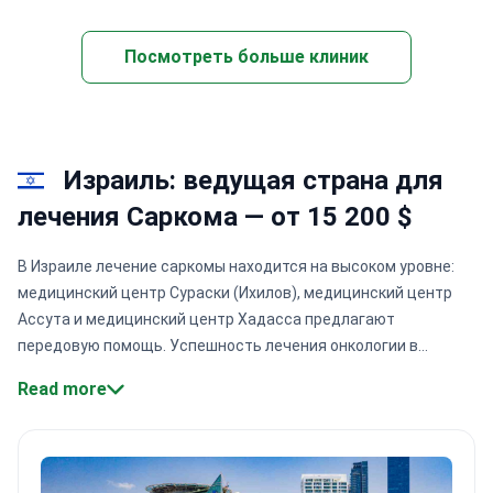
Посмотреть больше клиник
Израиль: ведущая страна для
лечения Саркома — от 15 200 $
В Израиле лечение саркомы находится на высоком уровне:
медицинский центр Сураски (Ихилов), медицинский центр
Ассута и медицинский центр Хадасса предлагают
передовую помощь. Успешность лечения онкологии в
медицинском центре Сураски составляет в среднем
90 %
.
Read more
Медицинский центр "Ассута", аккредитованный
Международной объединенной комиссией
, уделяет особое
внимание индивидуальному подходу, позволяя пациентам
выбирать хирургическую операцию и врача.
Медицинский