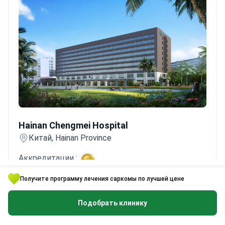
Hainan Chengmei Hospital
Hainan Chengmei Hospital
Китай, Hainan Province
Аккредитации :
Получите программу лечения саркомы по лучшей цене
Hainan Chengmei Hospital — это высококлассная
международная больница третичного уровня в
Подобрать клинику
Хайкоу, Китай. Она специализируется на
онкологии, гериатрии, ортопедии и