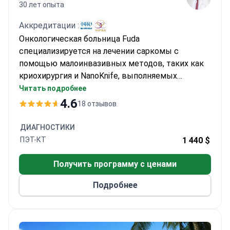
30 лет опыта
Аккредитации :
Онкологическая больница Fuda
специализируется на лечении саркомы с
помощью малоинвазивных методов, таких как
криохирургия и NanoKnife, выполняемых
профессором Ню Личжи, который провел более
Читать подробнее
10 000 криохирургических операций и более 500
4.6
18 отзывов
процедур NanoKnife. Он является президентом
онкологической больницы Fuda и вице-
ДИАГНОСТИКИ
президентом Азиатского и Международного
ПЭТ-КТ
1 440 $
обществ криохирургии. Стоимость лечения
обычно составляет от 5 700 до 14 300 долларов
Получить программу с ценами
США. Больница аккредитована JCI и приняла
Подробнее
более 30 000 иностранных пациентов с
запущенными стадиями рака.