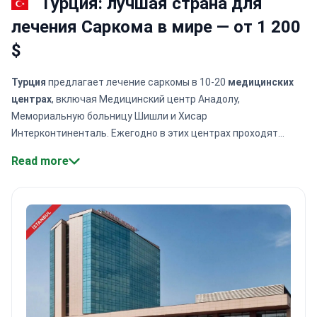
Турция: лучшая страна для
лечения Саркома в мире — от 1 200
$
Турция
предлагает лечение саркомы в 10-20
медицинских
центрах
, включая Медицинский центр Анадолу,
Мемориальную больницу Шишли и Хисар
Интерконтиненталь. Ежегодно в этих центрах проходят
лечение саркомы более 1200 иностранных пациентов, при
Read more
этом в Anadolu Medical Center обслуживается около 200 с
лишним иностранных пациентов. Ведущие больницы
используют роботизированную хирургию,
протонную
терапию
и направленную иммунотерапию.
Anadolu имеет
аккредитацию
JCI
,
OECI
и
ESMO
, а Memorial Şişli -
сертификат JCI
. Показатели пятилетней выживаемости
достигают
40-50%
в целом, 70-80% для пациентов с I
стадией и 20-30% для пациентов с поздними стадиями,
использующих инновационные протоколы: изолированную