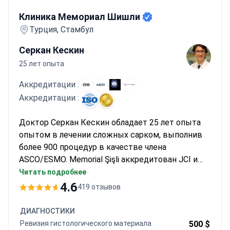
Клиника Мемориал Шишли
Клиника Мемориал Шишли
Турция, Стамбул
Серкан Кескин
25 лет опыта
Аккредитации :
Аккредитации :
Доктор Серкан Кескин обладает 25 лет опыта
опытом в лечении сложных сарком, выполнив
более 900 процедур в качестве члена
ASCO/ESMO. Memorial Şişli аккредитован JCI и
связан с Johns Hopkins. Диагностика начинается
Читать подробнее
от $220 за консультацию онколога и может
4.6
419 отзывов
стоить около $750 за ПЭТ/КТ. Лечение
включает химиотерапию от $3500 за цикл и
ДИАГНОСТИКИ
органосохраняющую операцию с модульным
Ревизия гистологического материала
500 $