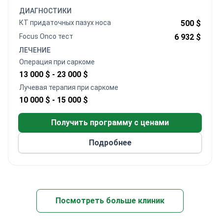
Операция по поводу саркомы с пребыванием 8–
ДИАГНОСТИКИ
10 ночей для пациента и сопровождающего
КТ придаточных пазух носа
500 $
обычно стоит 13 000–23 000 $, включая
Focus Onco тест
6 932 $
анестезию и патогистологическое
ЛЕЧЕНИЕ
исследование. Лучевая терапия может стоить
Операция при саркоме
около 10 000–15 000 $.
13 000 $ -
23 000 $
Лучевая терапия при саркоме
10 000 $ -
15 000 $
Получить программу с ценами
Подробнее
Посмотреть больше клиник