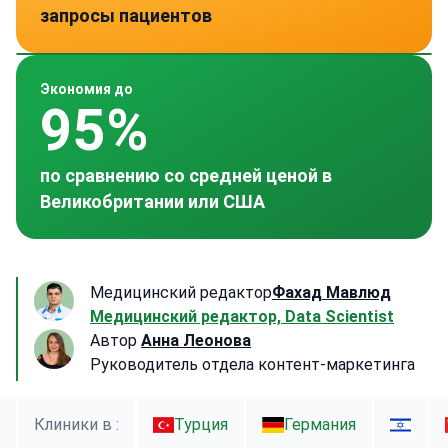
запросы пациентов
проверенных клиник в 30 странах
Германия
IL
Турция
Китай
Южная Корея
~ 4 500 $
~ 15 200 $
~ 1 200 $
~ 10 500 $
~ 7 600 $
Экономия до
95%
по сравнению со средней ценой в
Великобритании или США
Медицинский редактор
Фахад Мавлюд
Медицинский редактор, Data Scientist
Автор
Анна Леонова
Руководитель отдела контент-маркетинга
Клиники в :
Турция
Германия