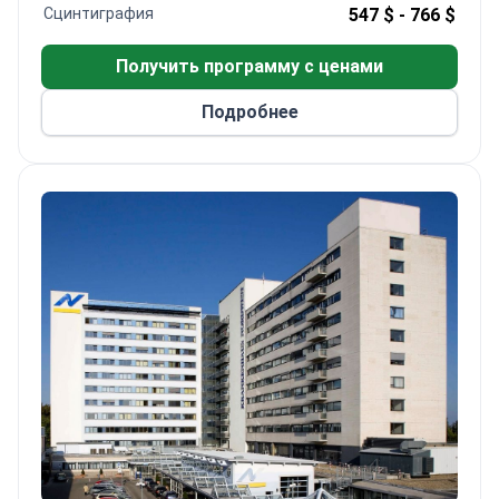
Швенк, хирург брюшной полости, и профессор
Сцинтиграфия
547 $ -
766 $
Петер Херинг, специалист по лечению
гипертонии и болезней почек.
Получить программу с ценами
Ежегодно в Золинген обращаются
более 60 000
пациентов
.
Подробнее