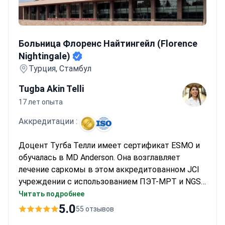
перфузию конечностей и целевую терапию ингибиторами
VEGFR/PDGFR.
Больница Флоренс Найтингейл (Florence Nightingale)
Больница Флоренс Найтингейл (Florence
Nightingale)
Турция, Стамбул
Tugba Akin Telli
17 лет опыта
Аккредитации :
Доцент Тугба Телли имеет сертификат ESMO и
обучалась в MD Anderson. Она возглавляет
лечение саркомы в этом аккредитованном JCI
учреждении с использованием ПЭТ-МРТ и NGS-
тестирования. Диагностика начинается от 250
Читать подробнее
долларов за консультацию.
5.0
55 отзывов
Персонализированная химиотерапия