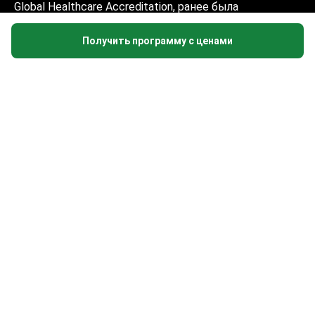
Global Healthcare Accreditation, ранее была
сертифицирована Temos (2024–2025). Рейтинг 4.6 на
Trustpilot и 4.4 на Google Reviews.
Получить программу с ценами
Информация на сайте не может быть
использована для постановки диагноза,
назначения лечения и не заменяет
приём врача.
© 2014-2026 Bookimed. Все права защищены.
Регистрация Bookimed Limited No. 2371039