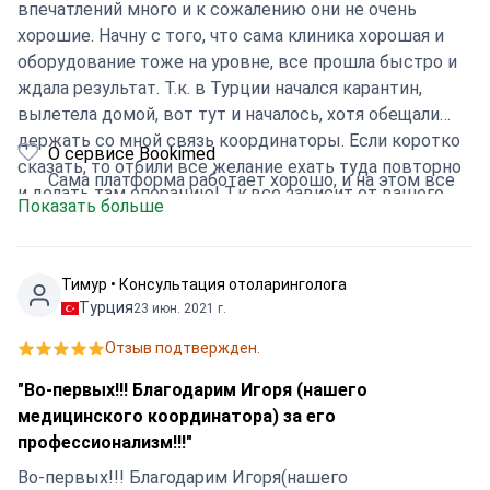
впечатлений много и к сожалению они не очень
хорошие. Начну с того, что сама клиника хорошая и
оборудование тоже на уровне, все прошла быстро и
ждала результат. Т.к. в Турции начался карантин,
вылетела домой, вот тут и началось, хотя обещали
держать со мной связь координаторы. Если коротко
О сервисе Bookimed
сказать, то отбили все желание ехать туда повторно
Сама платформа работает хорошо, и на этом все
и делать там операцию! Т.к.все зависит от вашего
Показать больше
координатора и переводчика. Они работают хорошо
только с теми, кто платит много и без вопросов. Не
советую ездить туда, только потому, что все решает
Тимур • Консультация отоларинголога
ни врач а координатор, даже цены вам
Турция
23 июн. 2021 г.
предоставляет он!!!! Остался один негатив!!!!
Отзыв подтвержден.
"Во-первых!!! Благодарим Игоря (нашего
медицинского координатора) за его
профессионализм!!!"
Во-первых!!! Благодарим Игоря(нашего