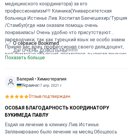
медицинского координатора) за его
профессионализм!!! Клиника(Университетская
больница Истинье Лив Хоспитал Бахчешехир/Турция
/Стамбул)где нам оказали помощь очень
понравилась! Очень удобно что присутствуют
переводчики, так как турецкий язык не особо знаем.
О сервисе Bookimed
Принял нас врач, профессионал своего дела,доцент,
Да! ОЧЕНЬ ДОВОЛЬНЫ!!!!!!!
всё грамотно объяснил, посмотрел, выписал лечение
Показать больше
(супруга очень осталось довольна) госпитализации
слава богу не было. Отношение конечно не сравнимо
с Россией... Ставлю 10 из10!!!!
Валерий • Химиотерапия
Украина
17 апр. 2021 г.
Отзыв подтвержден.
ОСОБАЯ БЛАГОДАРНОСТЬ КООРДИНАТОРУ
БУКИМЕДА ПАВЛУ
Ездил на лечение в клинику Лив Истинье.
Запланировано было лечение на месяц.Обошлось