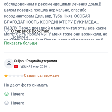
обследованием и рекомендациями лечения дома.В
целом поездка прошла нормально, спасибо
координаторам Дильвар, Туба, Нияз. ОСОБАЯ
БЛАГОДАРНОСТЬ КООРДИНАТОРУ БУКИМЕДА
ПАВЛУ. Перед поездкой я много читал отзывов,какие
О сервисе Bookimed
могут быть проблемы. У меня тоже они возникали, но
Доволен
на связи всегда был Павел, и это всё решалось за 5-
Показать больше
10 минут, без преувеличения. Через 3-4 месяца, если
всё будет норм, поеду на контроль в клинику.
Guljan • Радиойодтерапия
Турция
2 мар. 2026 г.
Отзыв подтвержден.
Не дают фото снимать
Ничего
Ничего